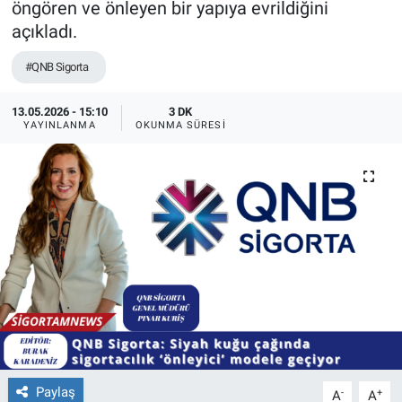
öngören ve önleyen bir yapıya evrildiğini
açıkladı.
#QNB Sigorta
13.05.2026 - 15:10
3 DK
YAYINLANMA
OKUNMA SÜRESI
Paylaş
-
+
A
A