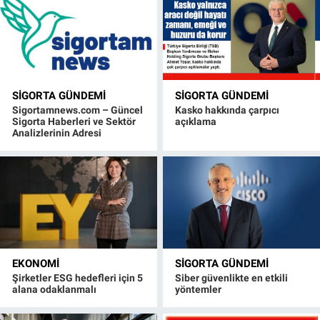
SIGORTA GÜNDEMI
SIGORTA GÜNDEMI
Sigortamnews.com – Güncel
Kasko hakkında çarpıcı
Sigorta Haberleri ve Sektör
açıklama
Analizlerinin Adresi
EKONOMI
SIGORTA GÜNDEMI
Şirketler ESG hedefleri için 5
Siber güvenlikte en etkili
alana odaklanmalı
yöntemler