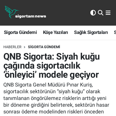
Sigorta Gündemi
Sigorta Gündemi
Köşe Yazıları
Sağlık Sigortaları
S
Köşe Yazıları
Sağlık Sigortaları
HABERLER
SIGORTA GÜNDEMI
QNB Sigorta: Siyah kuğu
Sporun Sigortası
çağında sigortacılık
‘önleyici’ modele geçiyor
Ekonomi
QNB Sigorta Genel Müdürü Pınar Kuriş,
sigortacılık sektörünün “siyah kuğu” olarak
tanımlanan öngörülemez risklerin arttığı yeni
bir döneme girdiğini belirterek, sektörün hasar
sonrası ödeme modelinden riskleri önceden