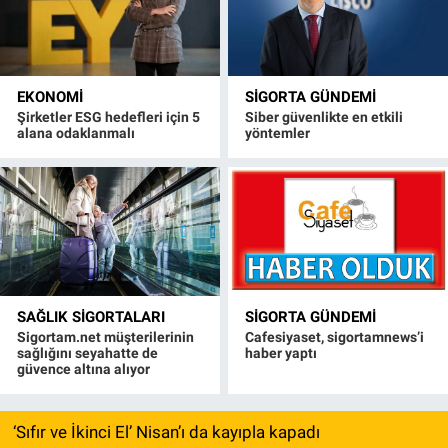
EKONOMI
SIGORTA GÜNDEMI
Şirketler ESG hedefleri için 5
Siber güvenlikte en etkili
alana odaklanmalı
yöntemler
SAĞLIK SIGORTALARI
SIGORTA GÜNDEMI
Sigortam.net müşterilerinin
Cafesiyaset, sigortamnews’i
sağlığını seyahatte de
haber yaptı
güvence altına alıyor
‘Sıfır ve İkinci El’ Nisan’ı da kayıpla kapadı