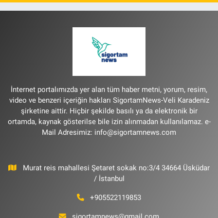
İnternet portalımızda yer alan tüm haber metni, yorum, resim,
video ve benzeri içeriğin hakları SigortamNews-Veli Karadeniz
şirketine aittir. Hiçbir şekilde basılı ya da elektronik bir
ortamda, kaynak gösterilse bile izin alınmadan kullanılamaz. e-
Mail Adresimiz:
info@sigortamnews.com
Murat reis mahallesi Şetaret sokak no:3/4 34664 Üsküdar
/ İstanbul
+905522119853
sigortamnews@gmail.com