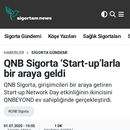
Sigorta Gündemi
Sigorta Gündemi
Köşe Yazıları
Sağlık Sigortaları
S
Köşe Yazıları
Sağlık Sigortaları
HABERLER
SIGORTA GÜNDEMI
QNB Sigorta ‘Start-up’larla
Sporun Sigortası
bir araya geldi
Ekonomi
QNB Sigorta, girişimcileri bir araya getiren
Start-up Network Day etkinliğinin ikincisini
QNBEYOND ev sahipliğinde gerçekleştirdi.
#QNB Sigorta
01.07.2025 - 15:05
1 DK