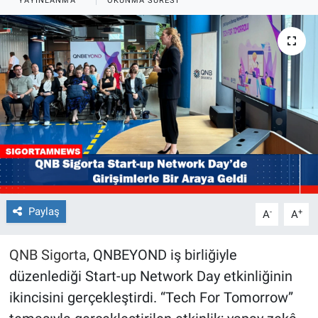
YAYINLANMA
OKUNMA SÜRESI
Paylaş
-
+
A
A
QNB Sigorta
, QNBEYOND iş birliğiyle
düzenlediği Start-up Network Day etkinliğinin
ikincisini gerçekleştirdi. “Tech For Tomorrow”