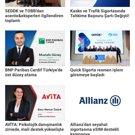
SEDDK ve TOBB’dan
Kasko ve Trafik Sigortasında
acente&eksperleri ilgilendiren
Tahkime Başvuru Şartı Değişti!
toplantı
BNP Paribas Cardif Türkiye'de
Quick Sigorta resmen işlem
üst düzey atama
göremeye başladı
AVİTA: Psikolojik danışmanlık
Allianz’dan seyahat
zirvede, mali destek yükselişte
sigortasına eSIM destekli
kampanya