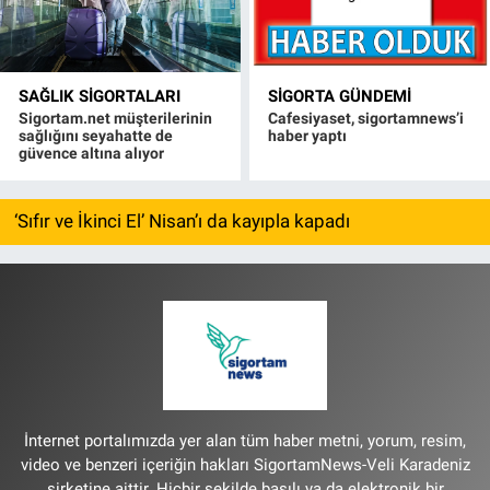
SAĞLIK SIGORTALARI
SIGORTA GÜNDEMI
Sigortam.net müşterilerinin
Cafesiyaset, sigortamnews’i
sağlığını seyahatte de
haber yaptı
güvence altına alıyor
‘Sıfır ve İkinci El’ Nisan’ı da kayıpla kapadı
İnternet portalımızda yer alan tüm haber metni, yorum, resim,
video ve benzeri içeriğin hakları SigortamNews-Veli Karadeniz
şirketine aittir. Hiçbir şekilde basılı ya da elektronik bir