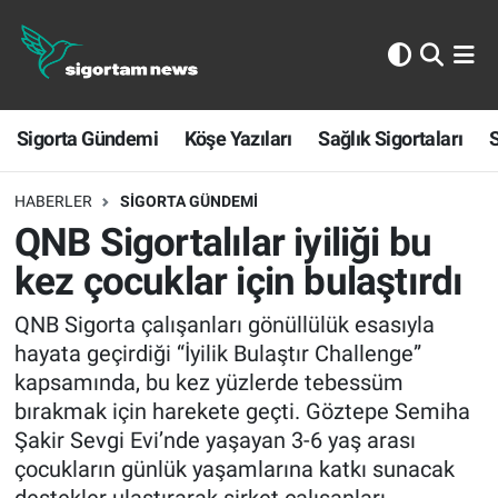
Sigorta Gündemi
Sigorta Gündemi
Köşe Yazıları
Sağlık Sigortaları
S
Köşe Yazıları
Sağlık Sigortaları
HABERLER
SIGORTA GÜNDEMI
QNB Sigortalılar iyiliği bu
Sporun Sigortası
kez çocuklar için bulaştırdı
Ekonomi
QNB Sigorta çalışanları gönüllülük esasıyla
hayata geçirdiği “İyilik Bulaştır Challenge”
kapsamında, bu kez yüzlerde tebessüm
bırakmak için harekete geçti. Göztepe Semiha
Şakir Sevgi Evi’nde yaşayan 3-6 yaş arası
çocukların günlük yaşamlarına katkı sunacak