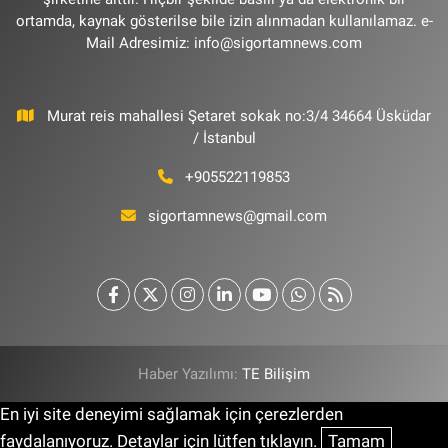
ortamda, kaynak gösterilse bile izin alınmadan kullanılamaz. e-
Mail Adresimiz:
info@sigortamnews.com
Murat reis mahallesi Şetaret sokak no:3/4 34664 Üsküdar
/ İstanbul
+905522119853
sigortamnews@gmail.com
Haber Yazılımı:
TE Bilişim
En iyi site deneyimi sağlamak için çerezlerden
faydalanıyoruz. Detaylar için lütfen tıklayın.
Tamam