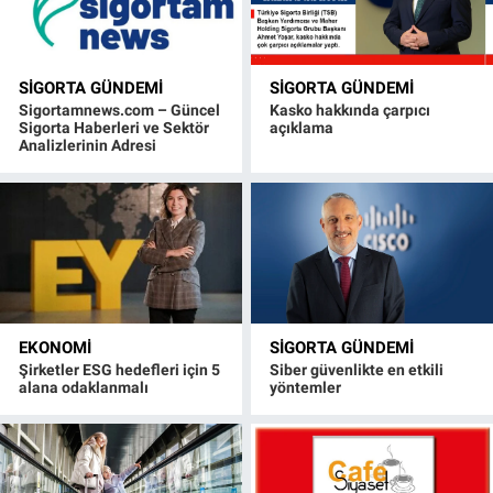
SIGORTA GÜNDEMI
SIGORTA GÜNDEMI
Sigortamnews.com – Güncel
Kasko hakkında çarpıcı
Sigorta Haberleri ve Sektör
açıklama
Analizlerinin Adresi
EKONOMI
SIGORTA GÜNDEMI
Şirketler ESG hedefleri için 5
Siber güvenlikte en etkili
alana odaklanmalı
yöntemler