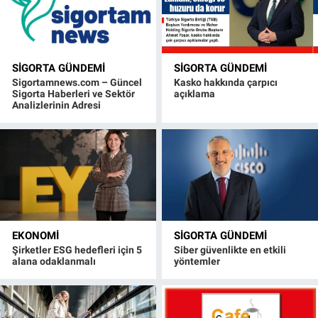
SIGORTA GÜNDEMI
SIGORTA GÜNDEMI
Sigortamnews.com – Güncel
Kasko hakkında çarpıcı
Sigorta Haberleri ve Sektör
açıklama
Analizlerinin Adresi
EKONOMI
SIGORTA GÜNDEMI
Şirketler ESG hedefleri için 5
Siber güvenlikte en etkili
alana odaklanmalı
yöntemler