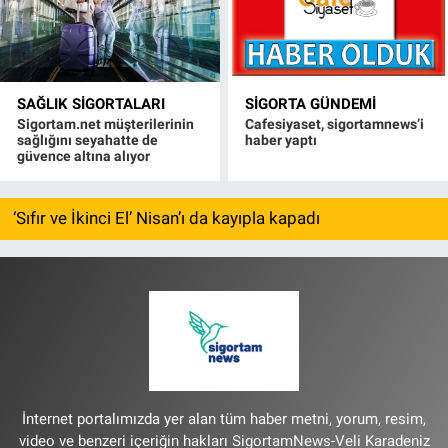
SAĞLIK SIGORTALARI
SIGORTA GÜNDEMI
Sigortam.net müşterilerinin
Cafesiyaset, sigortamnews’i
sağlığını seyahatte de
haber yaptı
güvence altına alıyor
‘Sıfır ve İkinci El’ Nisan’ı da kayıpla kapadı
İnternet portalımızda yer alan tüm haber metni, yorum, resim,
video ve benzeri içeriğin hakları SigortamNews-Veli Karadeniz