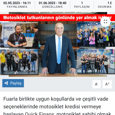
02.05.2023 - 16:11
01.06.2023 - 18:40
1
1 DK
YAYINLANMA
GÜNCELLEME
PAYLAŞIM
OKUNMA S
Paylaş
-
+
A
A
Fuarla birlikte uygun koşullarda ve çeşitli vade
seçeneklerinde motosiklet kredisi vermeye
başlayan
Quick Finans
, motosiklet sahibi olmak