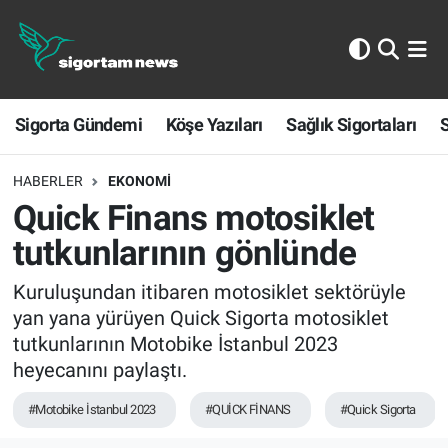
Sigorta Gündemi
Sigorta Gündemi
Köşe Yazıları
Sağlık Sigortaları
S
Köşe Yazıları
Sağlık Sigortaları
HABERLER
EKONOMI
Quick Finans motosiklet
Sporun Sigortası
tutkunlarının gönlünde
Ekonomi
Kuruluşundan itibaren motosiklet sektörüyle
yan yana yürüyen Quick Sigorta motosiklet
tutkunlarının Motobike İstanbul 2023
heyecanını paylaştı.
#Motobike İstanbul 2023
#QUİCK FİNANS
#Quick Sigorta