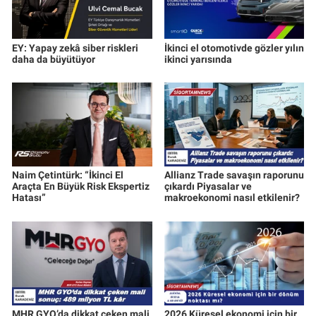
EY: Yapay zekâ siber riskleri
İkinci el otomotivde gözler yılın
daha da büyütüyor
ikinci yarısında
Naim Çetintürk: “İkinci El
Allianz Trade savaşın raporunu
Araçta En Büyük Risk Ekspertiz
çıkardı Piyasalar ve
Hatası”
makroekonomi nasıl etkilenir?
MHR GYO’da dikkat çeken mali
2026 Küresel ekonomi için bir