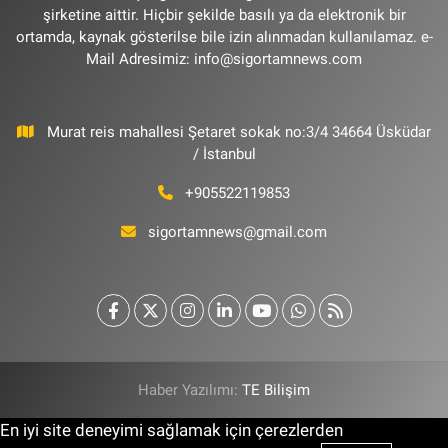
şirketine aittir. Hiçbir şekilde basılı ya da elektronik bir
ortamda, kaynak gösterilse bile izin alınmadan kullanılamaz. e-
Mail Adresimiz:
info@sigortamnews.com
Murat reis mahallesi Şetaret sokak no:3/4 34664 Üsküdar
/ İstanbul
+905522119853
sigortamnews@gmail.com
Haber Yazılımı:
TE Bilişim
En iyi site deneyimi sağlamak için çerezlerden