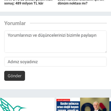
sonuç: 489 milyon TL kâr
dönüm noktası mı?
Yorumlar
Gönder