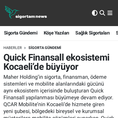
Sigorta Gündemi
Sigorta Gündemi
Köşe Yazıları
Sağlık Sigortaları
S
Köşe Yazıları
Sağlık Sigortaları
HABERLER
SIGORTA GÜNDEMI
Quick Finansall ekosistemi
Sporun Sigortası
Kocaeli’de büyüyor
Ekonomi
Maher Holding’in sigorta, finansman, ödeme
sistemleri ve mobilite alanlarındaki gücünü
aynı ekosistem içerisinde buluşturan Quick
Finansall yapılanması büyümeye devam ediyor.
QCAR Mobilite’nin Kocaeli’de hizmete giren
yeni şubesi, bölgedeki bireysel ve kurumsal