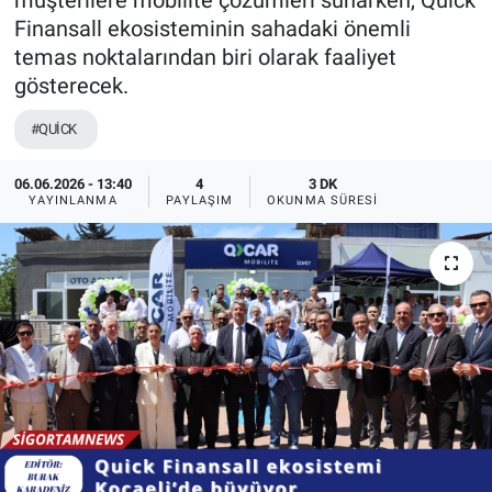
müşterilere mobilite çözümleri sunarken, Quick
Finansall ekosisteminin sahadaki önemli
temas noktalarından biri olarak faaliyet
gösterecek.
#QUİCK
06.06.2026 - 13:40
4
3 DK
YAYINLANMA
PAYLAŞIM
OKUNMA SÜRESI