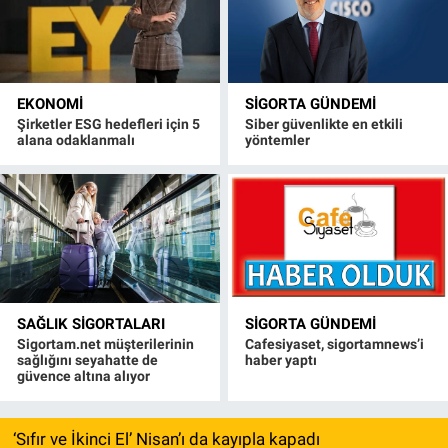
EKONOMI
SIGORTA GÜNDEMI
Şirketler ESG hedefleri için 5
Siber güvenlikte en etkili
alana odaklanmalı
yöntemler
SAĞLIK SIGORTALARI
SIGORTA GÜNDEMI
Sigortam.net müşterilerinin
Cafesiyaset, sigortamnews’i
sağlığını seyahatte de
haber yaptı
güvence altına alıyor
‘Sıfır ve İkinci El’ Nisan’ı da kayıpla kapadı