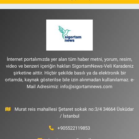
İnternet portalımızda yer alan tüm haber metni, yorum, resim,
video ve benzeri içeriğin hakları SigortamNews-Veli Karadeniz
şirketine aittir. Hiçbir şekilde basılı ya da elektronik bir
ortamda, kaynak gösterilse bile izin alınmadan kullanılamaz. e-
Mail Adresimiz:
info@sigortamnews.com
Murat reis mahallesi Şetaret sokak no:3/4 34664 Üsküdar
/ İstanbul
+905522119853