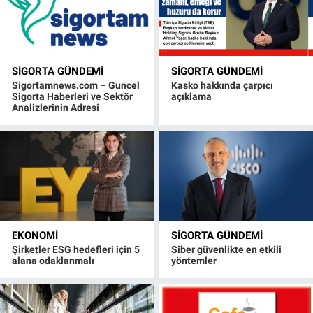
SIGORTA GÜNDEMI
SIGORTA GÜNDEMI
Sigortamnews.com – Güncel
Kasko hakkında çarpıcı
Sigorta Haberleri ve Sektör
açıklama
Analizlerinin Adresi
EKONOMI
SIGORTA GÜNDEMI
Şirketler ESG hedefleri için 5
Siber güvenlikte en etkili
alana odaklanmalı
yöntemler