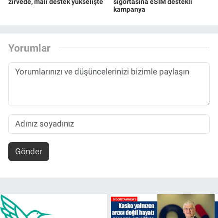
zirvede, mali destek yükselişte
sigortasına eSIM destekli
kampanya
Yorumlar
Gönder