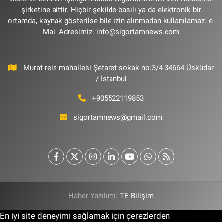
şirketine aittir. Hiçbir şekilde basılı ya da elektronik bir
ortamda, kaynak gösterilse bile izin alınmadan kullanılamaz. e-
Mail Adresimiz:
info@sigortamnews.com
Murat reis mahallesi Şetaret sokak no:3/4 34664 Üsküdar
/ İstanbul
+905522119853
sigortamnews@gmail.com
Haber Yazılımı:
TE Bilişim
En iyi site deneyimi sağlamak için çerezlerden