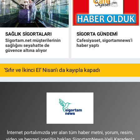
SAĞLIK SIGORTALARI
SIGORTA GÜNDEMI
Sigortam.net müşterilerinin
Cafesiyaset, sigortamnews’i
sağlığını seyahatte de
haber yaptı
güvence altına alıyor
‘Sıfır ve İkinci El’ Nisan’ı da kayıpla kapadı
İnternet portalımızda yer alan tüm haber metni, yorum, resim,
video ve benzeri içeriğin hakları SigortamNews-Veli Karadeniz