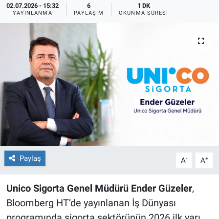
02.07.2026 - 15:32
6
1 DK
YAYINLANMA
PAYLAŞIM
OKUNMA SÜRESI
Paylaş
-
+
A
A
Unico Sigorta Genel Müdürü Ender Güzeler
,
Bloomberg HT’de yayınlanan İş Dünyası
programında sigorta sektörünün 2026 ilk yarı