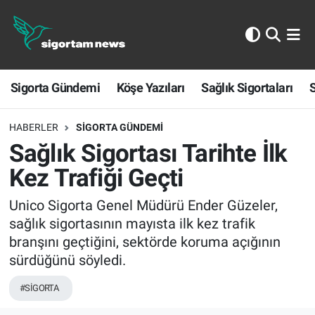
Sigorta Gündemi
Sigorta Gündemi
Köşe Yazıları
Sağlık Sigortaları
S
Köşe Yazıları
Sağlık Sigortaları
HABERLER
SIGORTA GÜNDEMI
Sağlık Sigortası Tarihte İlk
Sporun Sigortası
Kez Trafiği Geçti
Ekonomi
Unico Sigorta Genel Müdürü Ender Güzeler,
sağlık sigortasının mayısta ilk kez trafik
branşını geçtiğini, sektörde koruma açığının
sürdüğünü söyledi.
#SİGORTA