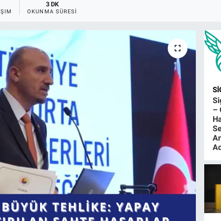
3 DK
AŞIM
OKUNMA SÜRESI
S
S
– 
Ha
Se
An
Ad