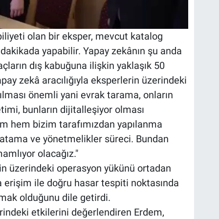
biliyeti olan bir eksper, mevcut katalog
akikada yapabilir. Yapay zekânın şu anda
açların dış kabuğuna ilişkin yaklaşık 50
pay zekâ aracılığıyla eksperlerin üzerindeki
lması önemli yani evrak tarama, onların
imi, bunların dijitalleşiyor olması
rum hem bizim tarafımızdan yapılanma
atama ve yönetmelikler süreci. Bundan
mamlıyor olacağız."
rin üzerindeki operasyon yükünü ortadan
a erişim ile doğru hasar tespiti noktasında
rmak olduğunu dile getirdi.
rindeki etkilerini değerlendiren Erdem,