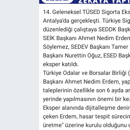
14. Geleneksel TÜSED Sigorta Eksp
Antalya’da gerçekleşti. Türkiye Si
düzenlediği çalıştaya SEDDK Baş
SEİK Başkanı Ahmet Nedim Erdem,
Söylemez, SEDEV Başkanı Tamer T
Başkanı Nurettin Oğuz, ESED Başk
eksper katıldı.
Türkiye Odalar ve Borsalar Birliği
Başkanı Ahmet Nedim Erdem, yapa
taleplerinin özellikle son 6 ayda ar
yerinde yapılmasının önemi bir kez
Eksper alanında dijitalleşme denin
çeken Erdem, hasar tespit süreci
üretme" üzerine kurulu olduğunu di