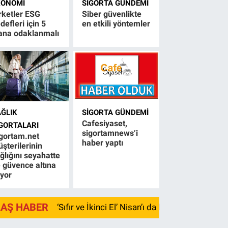
KONOMI
SIGORTA GÜNDEMI
rketler ESG
Siber güvenlikte
defleri için 5
en etkili yöntemler
ana odaklanmalı
AĞLIK
SIGORTA GÜNDEMI
Cafesiyaset,
IGORTALARI
sigortamnews’i
gortam.net
haber yaptı
şterilerinin
ğlığını seyahatte
 güvence altına
ıyor
LAŞ HABER
‘Sıfır ve İkinci El’ Nisan’ı da kayıpla kapadı