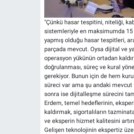
"Çünkü hasar tespitini, niteliği, ka
sistemleriyle en maksimumda 15 d
yapmış olduğu hasar tespitleri, ar
parçada mevcut. Oysa dijital ve ya
operasyon yükünün ortadan kaldırı
doğrulanması, süreç ve kural yönet
gerekiyor. Bunun için de hem ku
süreci var ama şu andaki mevcut 
sonra ise dijitalleşme sürecini ta
Erdem, temel hedeflerinin, ekspe
kaldırmak, sigortalıların tazminat
ve eksperin hizmet kalitesini artı
Gelişen teknolojinin ekspertiz üze