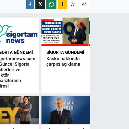
-
+
A
A
IGORTA GÜNDEMI
SIGORTA GÜNDEMI
igortamnews.com
Kasko hakkında
Güncel Sigorta
çarpıcı açıklama
berleri ve
ktör
alizlerinin
resi