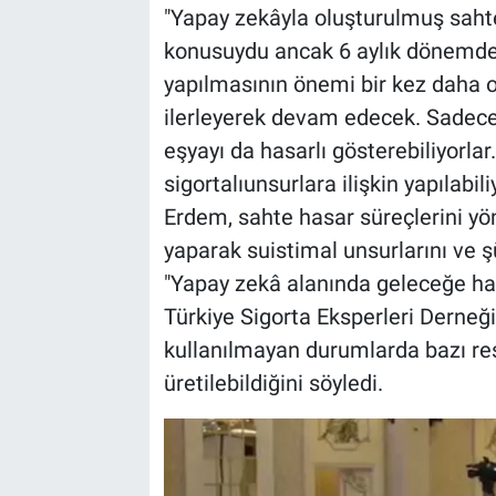
"Yapay zekâyla oluşturulmuş sahte h
konusuydu ancak 6 aylık dönemde 
yapılmasının önemi bir kez daha o
ilerleyerek devam edecek. Sadece 
eşyayı da hasarlı gösterebiliyorlar
sigortalıunsurlara ilişkin yapılabil
Erdem, sahte hasar süreçlerini yön
yaparak suistimal unsurlarını ve şü
"Yapay zekâ alanında geleceğe haz
Türkiye Sigorta Eksperleri Derneğ
kullanılmayan durumlarda bazı re
üretilebildiğini söyledi.