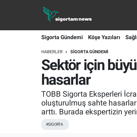
Sigorta Gündemi
Sigorta Gündemi
Köşe Yazıları
Sağl
Köşe Yazıları
HABERLER
SIGORTA GÜNDEMI
Sağlık Sigortaları
Sektör için büyü
Sporun Sigortası
hasarlar
Ekonomi
TOBB Sigorta Eksperleri İc
oluşturulmuş sahte hasarlar
arttı. Burada ekspertizin ye
#SİGORTA