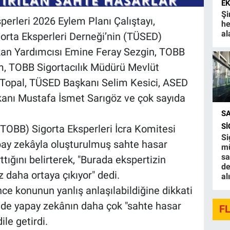
E
Şi
erleri 2026 Eylem Planı Çalıştayı,
he
al
gorta Eksperleri Derneği’nin (TÜSED)
kan Yardımcısı Emine Feray Sezgin, TOBB
 TOBB Sigortacılık Müdürü Mevlüt
opal, TÜSED Başkanı Selim Kesici, ASED
anı Mustafa İsmet Sarıgöz ve çok sayıda
S
S
 (TOBB) Sigorta Eksperleri İcra Komitesi
Si
y zekâyla oluşturulmuş sahte hasar
mü
sa
ttığını belirterek, "Burada ekspertizin
de
 daha ortaya çıkıyor" dedi.
al
ce konunun yanlış anlaşılabildiğine dikkati
nde yapay zekânın daha çok "sahte hasar
F
le getirdi.