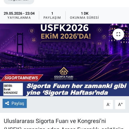
29.05.2026 - 23:04
1
1 DK
YAYINLANMA
PAYLAŞIM
OKUNMA SÜRESI
Paylaş
-
+
A
A
Uluslararası Sigorta Fuarı ve Kongresi’ni