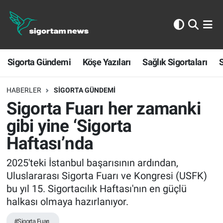
Sigorta Gündemi
Sigorta Gündemi
Köşe Yazıları
Sağlık Sigortaları
S
Köşe Yazıları
Sağlık Sigortaları
HABERLER
SIGORTA GÜNDEMI
Sigorta Fuarı her zamanki
Sporun Sigortası
gibi yine ‘Sigorta
Haftası’nda
Ekonomi
2025'teki İstanbul başarısının ardından,
Uluslararası Sigorta Fuarı ve Kongresi (USFK)
bu yıl 15. Sigortacılık Haftası'nın en güçlü
halkası olmaya hazırlanıyor.
#Sigorta Fuarı