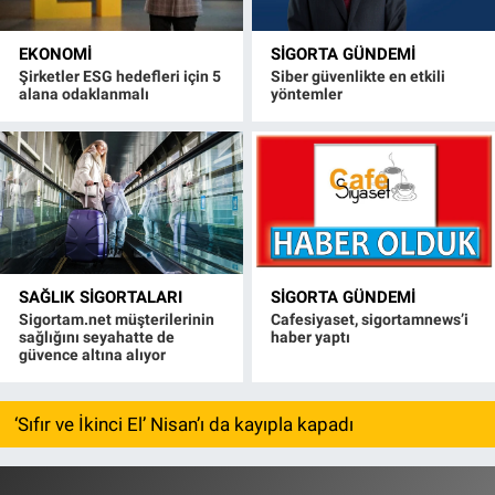
EKONOMI
SIGORTA GÜNDEMI
Şirketler ESG hedefleri için 5
Siber güvenlikte en etkili
alana odaklanmalı
yöntemler
SAĞLIK SIGORTALARI
SIGORTA GÜNDEMI
Sigortam.net müşterilerinin
Cafesiyaset, sigortamnews’i
sağlığını seyahatte de
haber yaptı
güvence altına alıyor
‘Sıfır ve İkinci El’ Nisan’ı da kayıpla kapadı