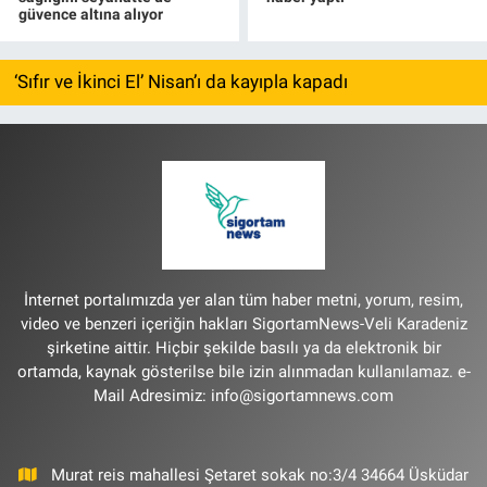
güvence altına alıyor
‘Sıfır ve İkinci El’ Nisan’ı da kayıpla kapadı
İnternet portalımızda yer alan tüm haber metni, yorum, resim,
video ve benzeri içeriğin hakları SigortamNews-Veli Karadeniz
şirketine aittir. Hiçbir şekilde basılı ya da elektronik bir
ortamda, kaynak gösterilse bile izin alınmadan kullanılamaz. e-
Mail Adresimiz:
info@sigortamnews.com
Murat reis mahallesi Şetaret sokak no:3/4 34664 Üsküdar