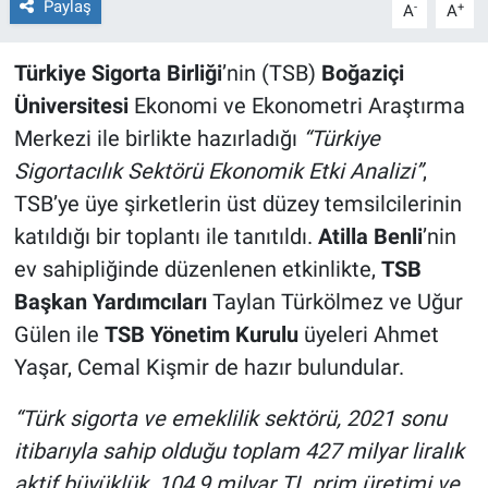
Paylaş
-
+
A
A
Türkiye Sigorta Birliği
’nin (TSB)
Boğaziçi
Üniversitesi
Ekonomi ve Ekonometri Araştırma
Merkezi ile birlikte hazırladığı
“Türkiye
Sigortacılık Sektörü Ekonomik Etki Analizi”
,
TSB’ye üye şirketlerin üst düzey temsilcilerinin
katıldığı bir toplantı ile tanıtıldı.
Atilla Benli
’nin
ev sahipliğinde düzenlenen etkinlikte,
TSB
Başkan Yardımcıları
Taylan Türkölmez ve Uğur
Gülen ile
TSB Yönetim Kurulu
üyeleri Ahmet
Yaşar, Cemal Kişmir de hazır bulundular.
“Türk sigorta ve emeklilik sektörü, 2021 sonu
itibarıyla sahip olduğu toplam 427 milyar liralık
aktif büyüklük, 104,9 milyar TL prim üretimi ve