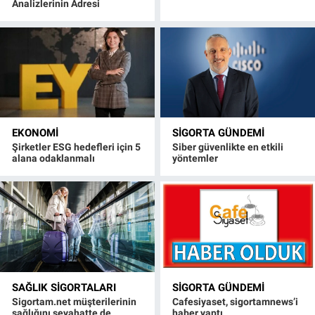
Analizlerinin Adresi
EKONOMI
SIGORTA GÜNDEMI
Şirketler ESG hedefleri için 5
Siber güvenlikte en etkili
alana odaklanmalı
yöntemler
SAĞLIK SIGORTALARI
SIGORTA GÜNDEMI
Sigortam.net müşterilerinin
Cafesiyaset, sigortamnews’i
sağlığını seyahatte de
haber yaptı