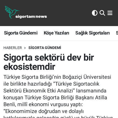
Sigorta Gündemi
Sigorta Gündemi
Köşe Yazıları
Sağlık Sigortaları
S
Köşe Yazıları
Sağlık Sigortaları
HABERLER
SIGORTA GÜNDEMI
Sigorta sektörü dev bir
Sporun Sigortası
ekosistemdir
Ekonomi
Türkiye Sigorta Birliği’nin Boğaziçi Üniversitesi
ile birlikte hazırladığı “Türkiye Sigortacılık
Sektörü Ekonomik Etki Analizi” lansmanında
konuşan Türkiye Sigorta Birliği Başkanı Atilla
Benli, millî ekonomi vurgusu yaptı:
“Ekonomimize doğrudan ve dolaylı