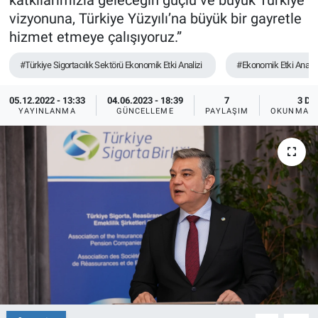
katkılarımızla geleceğin güçlü ve büyük Türkiye
vizyonuna, Türkiye Yüzyılı’na büyük bir gayretle
hizmet etmeye çalışıyoruz.”
#Türkiye Sigortacılık Sektörü Ekonomik Etki Analizi
#Ekonomik Etki Analiz
05.12.2022 - 13:33
04.06.2023 - 18:39
7
3 DK
YAYINLANMA
GÜNCELLEME
PAYLAŞIM
OKUNMA S