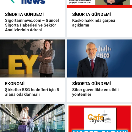
SIGORTA GÜNDEMI
SIGORTA GÜNDEMI
Sigortamnews.com – Güncel
Kasko hakkında çarpıcı
Sigorta Haberleri ve Sektör
açıklama
Analizlerinin Adresi
EKONOMI
SIGORTA GÜNDEMI
Şirketler ESG hedefleri için 5
Siber güvenlikte en etkili
alana odaklanmalı
yöntemler