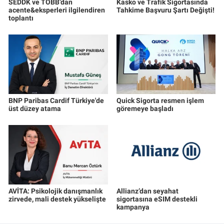
SEDDK ve TOBB’dan
Kasko ve Trafik Sigortasında
acente&eksperleri ilgilendiren
Tahkime Başvuru Şartı Değişti!
toplantı
BNP Paribas Cardif Türkiye'de
Quick Sigorta resmen işlem
üst düzey atama
göremeye başladı
AVİTA: Psikolojik danışmanlık
Allianz’dan seyahat
zirvede, mali destek yükselişte
sigortasına eSIM destekli
kampanya