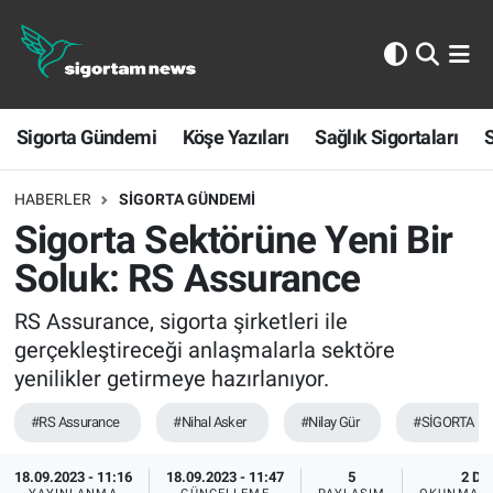
Sigorta Gündemi
Sigorta Gündemi
Köşe Yazıları
Sağlık Sigortaları
S
Köşe Yazıları
Sağlık Sigortaları
HABERLER
SIGORTA GÜNDEMI
Sigorta Sektörüne Yeni Bir
Sporun Sigortası
Soluk: RS Assurance
Ekonomi
RS Assurance, sigorta şirketleri ile
gerçekleştireceği anlaşmalarla sektöre
yenilikler getirmeye hazırlanıyor.
#RS Assurance
#Nihal Asker
#Nilay Gür
#SİGORTA
18.09.2023 - 11:16
18.09.2023 - 11:47
5
2 DK