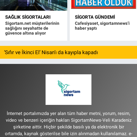
SAĞLIK SIGORTALARI
SIGORTA GÜNDEMI
Sigortam.net müşterilerinin
Cafesiyaset, sigortamnews’i
sağlığını seyahatte de
haber yaptı
güvence altına alıyor
‘Sıfır ve İkinci El’ Nisan’ı da kayıpla kapadı
İnternet portalımızda yer alan tüm haber metni, yorum, resim,
video ve benzeri içeriğin hakları SigortamNews-Veli Karadeniz
şirketine aittir. Hiçbir şekilde basılı ya da elektronik bir
ortamda, kaynak gösterilse bile izin alınmadan kullanılamaz. e-