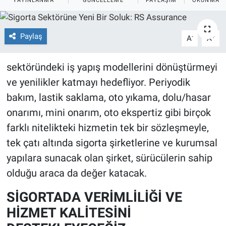
YAYINLANMA
GÜNCELLEME
PAYLAŞIM
OKUNMA S
Paylaş
-
+
A
A
sektöründeki iş yapış modellerini dönüştürmeyi
ve yenilikler katmayı hedefliyor. Periyodik
bakım, lastik saklama, oto yıkama, dolu/hasar
onarımı, mini onarım, oto ekspertiz gibi birçok
farklı nitelikteki hizmetin tek bir sözleşmeyle,
tek çatı altında sigorta şirketlerine ve kurumsal
yapılara sunacak olan şirket, sürücülerin sahip
olduğu araca da değer katacak.
SİGORTADA VERİMLİLİĞİ VE
HİZMET KALİTESİNİ