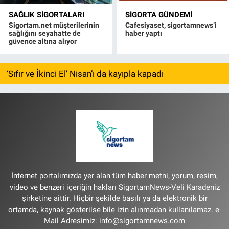
SAĞLIK SIGORTALARI
SIGORTA GÜNDEMI
Sigortam.net müşterilerinin
Cafesiyaset, sigortamnews’i
sağlığını seyahatte de
haber yaptı
güvence altına alıyor
‘Sıfır ve İkinci El’ Nisan’ı da kayıpla kapadı
İnternet portalımızda yer alan tüm haber metni, yorum, resim,
video ve benzeri içeriğin hakları SigortamNews-Veli Karadeniz
şirketine aittir. Hiçbir şekilde basılı ya da elektronik bir
ortamda, kaynak gösterilse bile izin alınmadan kullanılamaz. e-
Mail Adresimiz:
info@sigortamnews.com