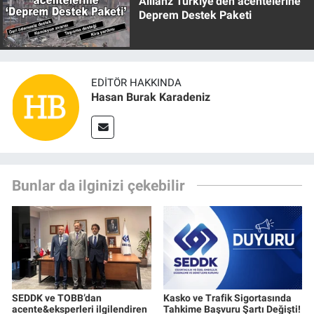
Allianz Türkiye’den acentelerine
Deprem Destek Paketi
EDITÖR HAKKINDA
Hasan Burak Karadeniz
Bunlar da ilginizi çekebilir
SEDDK ve TOBB’dan
Kasko ve Trafik Sigortasında
acente&eksperleri ilgilendiren
Tahkime Başvuru Şartı Değişti!