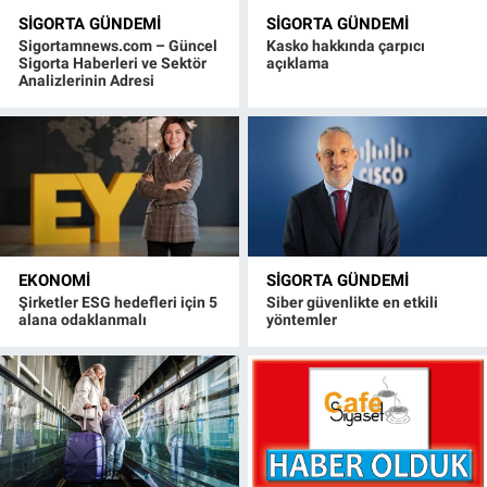
SIGORTA GÜNDEMI
SIGORTA GÜNDEMI
Sigortamnews.com – Güncel
Kasko hakkında çarpıcı
Sigorta Haberleri ve Sektör
açıklama
Analizlerinin Adresi
EKONOMI
SIGORTA GÜNDEMI
Şirketler ESG hedefleri için 5
Siber güvenlikte en etkili
alana odaklanmalı
yöntemler