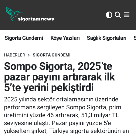
Sigorta Gündemi
Sigorta Gündemi
Köşe Yazıları
Sağlık Sigortaları
S
Köşe Yazıları
Sağlık Sigortaları
HABERLER
SIGORTA GÜNDEMI
Sompo Sigorta, 2025’te
Sporun Sigortası
pazar payını artırarak ilk
5’te yerini pekiştirdi
Ekonomi
2025 yılında sektör ortalamasının üzerinde
performans sergileyen Sompo Sigorta, prim
üretimini yüzde 46 artırarak, 51,3 milyar TL
seviyesine ulaştı. Pazar payını yüzde 5’e
yükselten şirket, Türkiye sigorta sektörünün en