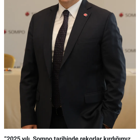
“2025 yılı, Sompo tarihinde rekorlar kırdığımız