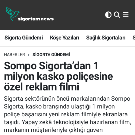
Sigorta Gündemi
Sigorta Gündemi
Köşe Yazıları
Sağlık Sigortaları
S
Köşe Yazıları
Sağlık Sigortaları
HABERLER
SIGORTA GÜNDEMI
Sompo Sigorta’dan 1
Sporun Sigortası
milyon kasko poliçesine
özel reklam filmi
Ekonomi
Sigorta sektörünün öncü markalarından Sompo
Sigorta, kasko branşında ulaştığı 1 milyon
poliçe başarısını yeni reklam filmiyle ekranlara
taşıdı. Yapay zekâ teknolojisiyle hazırlanan film,
markanın müşterileriyle çıktığı güven