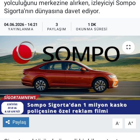
yolculuğunu merkezine alırken, izleyiciyi Sompo
Sigorta’nın dünyasına davet ediyor.
04.06.2026 - 14:21
3
1 DK
YAYINLANMA
PAYLAŞIM
OKUNMA SÜRESI
Paylaş
-
+
A
A