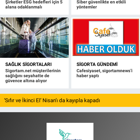
Şirketler ESG hedefleri için 5
Siber güvenlikte en etkili
alana odaklanmalı
yöntemler
SAĞLIK SIGORTALARI
SIGORTA GÜNDEMI
Sigortam.net müşterilerinin
Cafesiyaset, sigortamnews’i
sağlığını seyahatte de
haber yaptı
güvence altına alıyor
‘Sıfır ve İkinci El’ Nisan’ı da kayıpla kapadı