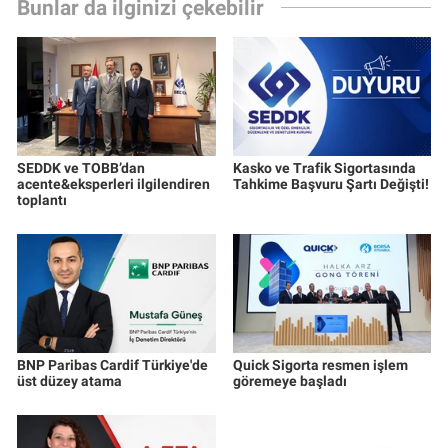
Bunlar da ilginizi çekebilir
SEDDK ve TOBB’dan
Kasko ve Trafik Sigortasında
acente&eksperleri ilgilendiren
Tahkime Başvuru Şartı Değişti!
toplantı
BNP Paribas Cardif Türkiye'de
Quick Sigorta resmen işlem
üst düzey atama
göremeye başladı