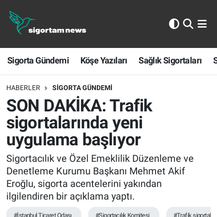
Sigorta Gündemi
Sigorta Gündemi
Köşe Yazıları
Sağlık Sigortaları
S
Köşe Yazıları
Sağlık Sigortaları
HABERLER
SIGORTA GÜNDEMI
SON DAKİKA: Trafik
Sporun Sigortası
sigortalarında yeni
uygulama başlıyor
Ekonomi
Sigortacılık ve Özel Emeklilik Düzenleme ve
Denetleme Kurumu Başkanı Mehmet Akif
Eroğlu, sigorta acentelerini yakından
ilgilendiren bir açıklama yaptı.
#İstanbul Ticaret Odası
#Sigortacılık Komitesi
#Trafik sigortaları