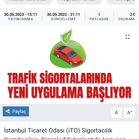
30.05.2023 - 15:11
30.05.2023 - 21:11
1
2 DK
YAYINLANMA
GÜNCELLEME
PAYLAŞIM
OKUNMA S
Paylaş
-
+
A
A
İstanbul Ticaret Odası (iTO) Sigortacılık