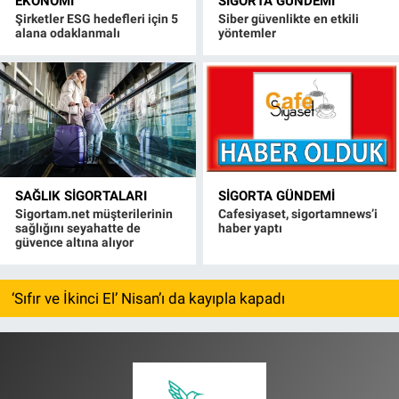
EKONOMI
SIGORTA GÜNDEMI
Şirketler ESG hedefleri için 5
Siber güvenlikte en etkili
alana odaklanmalı
yöntemler
SAĞLIK SIGORTALARI
SIGORTA GÜNDEMI
Sigortam.net müşterilerinin
Cafesiyaset, sigortamnews’i
sağlığını seyahatte de
haber yaptı
güvence altına alıyor
‘Sıfır ve İkinci El’ Nisan’ı da kayıpla kapadı