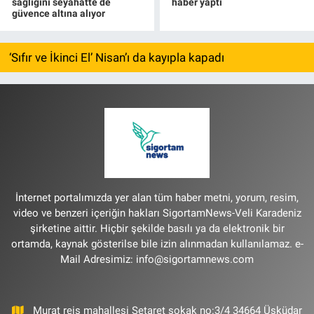
sağlığını seyahatte de
haber yaptı
güvence altına alıyor
‘Sıfır ve İkinci El’ Nisan’ı da kayıpla kapadı
İnternet portalımızda yer alan tüm haber metni, yorum, resim,
video ve benzeri içeriğin hakları SigortamNews-Veli Karadeniz
şirketine aittir. Hiçbir şekilde basılı ya da elektronik bir
ortamda, kaynak gösterilse bile izin alınmadan kullanılamaz. e-
Mail Adresimiz:
info@sigortamnews.com
Murat reis mahallesi Şetaret sokak no:3/4 34664 Üsküdar