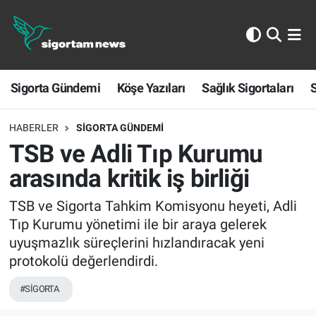
Sigorta Gündemi
Sigorta Gündemi
Köşe Yazıları
Sağlık Sigortaları
S
Köşe Yazıları
Sağlık Sigortaları
HABERLER
SIGORTA GÜNDEMI
TSB ve Adli Tıp Kurumu
Sporun Sigortası
arasında kritik iş birliği
Ekonomi
TSB ve Sigorta Tahkim Komisyonu heyeti, Adli
Tıp Kurumu yönetimi ile bir araya gelerek
uyuşmazlık süreçlerini hızlandıracak yeni
protokolü değerlendirdi.
#SİGORTA