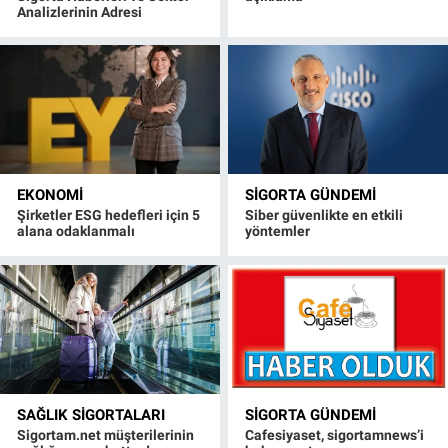
Analizlerinin Adresi
EKONOMI
SIGORTA GÜNDEMI
Şirketler ESG hedefleri için 5
Siber güvenlikte en etkili
alana odaklanmalı
yöntemler
SAĞLIK SIGORTALARI
SIGORTA GÜNDEMI
Sigortam.net müşterilerinin
Cafesiyaset, sigortamnews’i