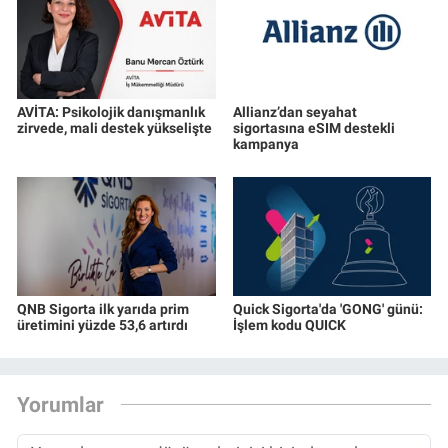
AVİTA: Psikolojik danışmanlık
Allianz’dan seyahat
zirvede, mali destek yükselişte
sigortasına eSIM destekli
kampanya
QNB Sigorta ilk yarıda prim
Quick Sigorta'da 'GONG' günü:
üretimini yüzde 53,6 artırdı
İşlem kodu QUICK
Yorumlar