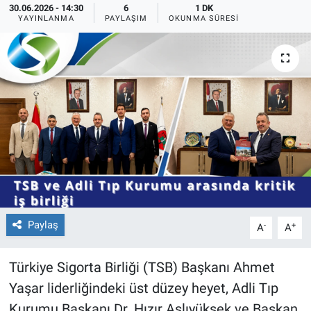
30.06.2026 - 14:30
6
1 DK
YAYINLANMA
PAYLAŞIM
OKUNMA SÜRESI
Paylaş
-
+
A
A
Türkiye Sigorta Birliği (TSB) Başkanı Ahmet
Yaşar liderliğindeki üst düzey heyet, Adli Tıp
Kurumu Başkanı Dr. Hızır Aslıyüksek ve Başkan