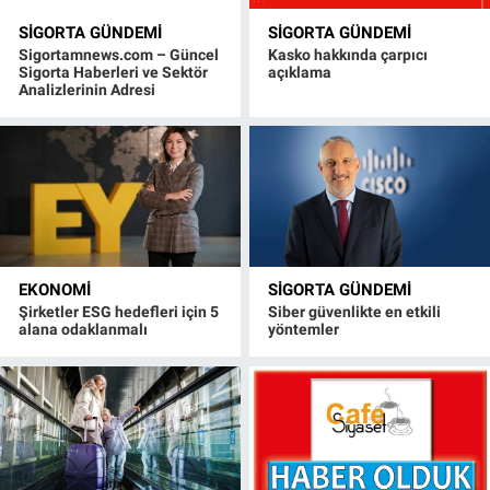
SIGORTA GÜNDEMI
SIGORTA GÜNDEMI
Sigortamnews.com – Güncel
Kasko hakkında çarpıcı
Sigorta Haberleri ve Sektör
açıklama
Analizlerinin Adresi
EKONOMI
SIGORTA GÜNDEMI
Şirketler ESG hedefleri için 5
Siber güvenlikte en etkili
alana odaklanmalı
yöntemler