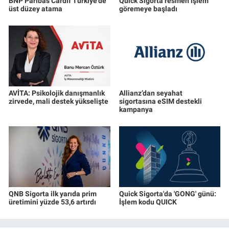
BNP Paribas Cardif Türkiye'de
Quick Sigorta resmen işlem
üst düzey atama
göremeye başladı
AVİTA: Psikolojik danışmanlık
Allianz’dan seyahat
zirvede, mali destek yükselişte
sigortasına eSIM destekli
kampanya
QNB Sigorta ilk yarıda prim
Quick Sigorta'da 'GONG' günü:
üretimini yüzde 53,6 artırdı
İşlem kodu QUICK