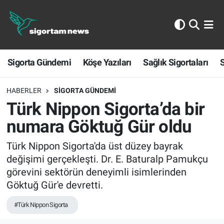
Sigorta Gündemi
Sigorta Gündemi
Köşe Yazıları
Sağlık Sigortaları
S
Köşe Yazıları
Sağlık Sigortaları
HABERLER
SIGORTA GÜNDEMI
Türk Nippon Sigorta’da bir
Sporun Sigortası
numara Göktuğ Gür oldu
Ekonomi
Türk Nippon Sigorta'da üst düzey bayrak
değişimi gerçekleşti. Dr. E. Baturalp Pamukçu
görevini sektörün deneyimli isimlerinden
Göktuğ Gür'e devretti.
#Türk Nippon Sigorta