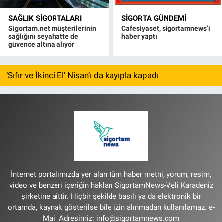
SAĞLIK SIGORTALARI
SIGORTA GÜNDEMI
Sigortam.net müşterilerinin
Cafesiyaset, sigortamnews’i
sağlığını seyahatte de
haber yaptı
güvence altına alıyor
‘Sıfır ve İkinci El’ Nisan’ı da kayıpla kapadı
İnternet portalımızda yer alan tüm haber metni, yorum, resim,
video ve benzeri içeriğin hakları SigortamNews-Veli Karadeniz
şirketine aittir. Hiçbir şekilde basılı ya da elektronik bir
ortamda, kaynak gösterilse bile izin alınmadan kullanılamaz. e-
Mail Adresimiz:
info@sigortamnews.com