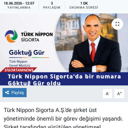
18.06.2026 - 12:07
3
1 DK
YAYINLANMA
PAYLAŞIM
OKUNMA SÜRESI
Paylaş
-
+
A
A
Türk Nippon Sigorta A.Ş.'de şirket üst
yönetiminde önemli bir görev değişimi yaşandı.
Şirket tarafından yürütülen yönetimsel