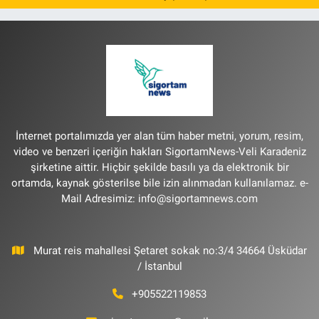
İnternet portalımızda yer alan tüm haber metni, yorum, resim,
video ve benzeri içeriğin hakları SigortamNews-Veli Karadeniz
şirketine aittir. Hiçbir şekilde basılı ya da elektronik bir
ortamda, kaynak gösterilse bile izin alınmadan kullanılamaz. e-
Mail Adresimiz:
info@sigortamnews.com
Murat reis mahallesi Şetaret sokak no:3/4 34664 Üsküdar
/ İstanbul
+905522119853