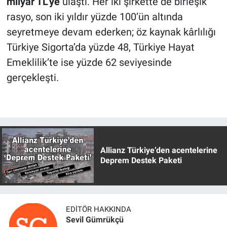
milyar TL’ye
ulaştı. Her iki şirkette de birleşik
rasyo, son iki yıldır yüzde 100’ün altında
seyretmeye devam ederken; öz kaynak kârlılığı
Türkiye Sigorta’da yüzde 48, Türkiye Hayat
Emeklilik’te ise yüzde 62 seviyesinde
gerçekleşti.
Allianz Türkiye’den acentelerine
Deprem Destek Paketi
EDITÖR HAKKINDA
Sevil Gümrükçü