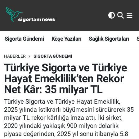
Sigorta Gündemi
Sigorta Gündemi
Köşe Yazıları
Sağlık Sigortaları
S
Köşe Yazıları
Sağlık Sigortaları
HABERLER
SIGORTA GÜNDEMI
Türkiye Sigorta ve Türkiye
Sporun Sigortası
Hayat Emeklilik’ten Rekor
Net Kâr: 35 milyar TL
Ekonomi
Türkiye Sigorta ve Türkiye Hayat Emeklilik,
2025 yılında istikrarlı büyümesini sürdürerek 35
milyar TL rekor kârlılığa imza attı. İki şirket,
2020 yılındaki yaklaşık 900 milyon dolarlık
piyasa değerinden, 2025 yıl sonu itibarıyla 5.8