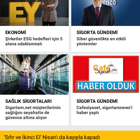
EKONOMI
SIGORTA GÜNDEMI
Şirketler ESG hedefleri için 5
Siber güvenlikte en etkili
alana odaklanmalı
yöntemler
SAĞLIK SIGORTALARI
SIGORTA GÜNDEMI
Sigortam.net müşterilerinin
Cafesiyaset, sigortamnews’i
sağlığını seyahatte de
haber yaptı
güvence altına alıyor
‘Sıfır ve İkinci El’ Nisan’ı da kayıpla kapadı