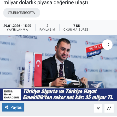
milyar dolarlık piyasa değerine ulaştı.
#TÜRKİYE SİGORTA
29.01.2026 - 15:07
2
7 DK
YAYINLANMA
PAYLAŞIM
OKUNMA SÜRESI
Paylaş
-
+
A
A