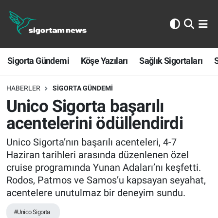
Sigorta Gündemi
Sigorta Gündemi
Köşe Yazıları
Sağlık Sigortaları
S
Köşe Yazıları
Sağlık Sigortaları
HABERLER
SIGORTA GÜNDEMI
Unico Sigorta başarılı
Sporun Sigortası
acentelerini ödüllendirdi
Ekonomi
Unico Sigorta’nın başarılı acenteleri, 4-7
Haziran tarihleri arasında düzenlenen özel
cruise programında Yunan Adaları’nı keşfetti.
Rodos, Patmos ve Samos’u kapsayan seyahat,
acentelere unutulmaz bir deneyim sundu.
#Unico Sigorta