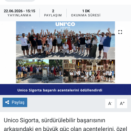
22.06.2026 - 15:15
2
1 DK
YAYINLANMA
PAYLAŞIM
OKUNMA SÜRESI
Paylaş
-
+
A
A
Unico Sigorta, sürdürülebilir başarısının
arkasındaki en büyük güç olan acentelerini, özel