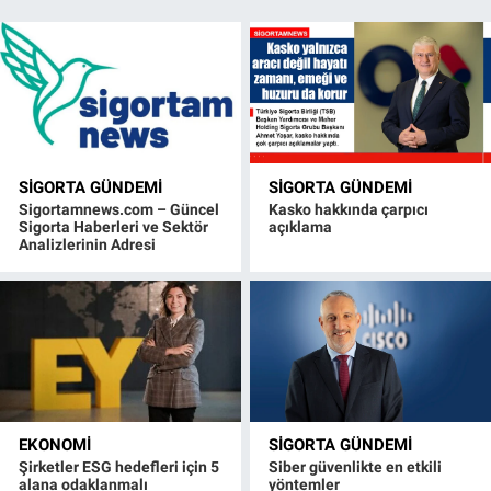
SIGORTA GÜNDEMI
SIGORTA GÜNDEMI
Sigortamnews.com – Güncel
Kasko hakkında çarpıcı
Sigorta Haberleri ve Sektör
açıklama
Analizlerinin Adresi
EKONOMI
SIGORTA GÜNDEMI
Şirketler ESG hedefleri için 5
Siber güvenlikte en etkili
alana odaklanmalı
yöntemler