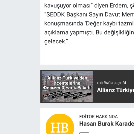
kavuşuyor olması” diyen Erdem, ş
“SEDDK Başkanı Sayın Davut Menteş
konuşmasında ‘Değer kaybı tazmina
açıklama yapmıştı. Bu değişikliğin
gelecek.”
EDITÖRÜN SEÇTIĞI
Allianz Türki
EDITÖR HAKKINDA
Hasan Burak Karade