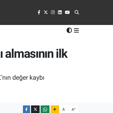
ı almasının ilk
’nın değer kaybı
-
+
A
A