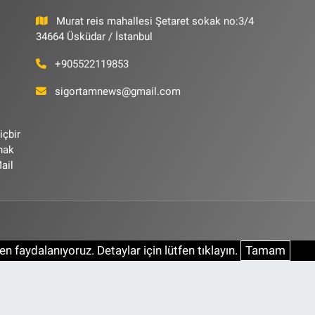
Murat reis mahallesi Şetaret sokak no:3/4
34664 Üsküdar / İstanbul
+905522119853
sigortamnews@gmail.com
içbir
ynak
ail
n faydalanıyoruz. Detaylar için lütfen tıklayın.
Tamam