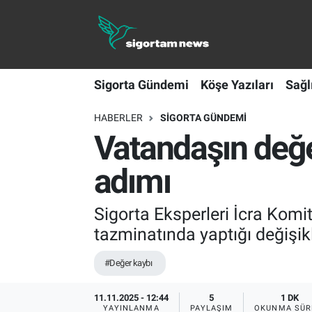
Sigorta Gündemi
Sigorta Gündemi
Köşe Yazıları
Sağl
Köşe Yazıları
HABERLER
SIGORTA GÜNDEMI
Sağlık Sigortaları
Vatandaşın değer
Sporun Sigortası
adımı
Ekonomi
Sigorta Eksperleri İcra Kom
tazminatında yaptığı değişik
#Değer kaybı
11.11.2025 - 12:44
5
1 DK
YAYINLANMA
PAYLAŞIM
OKUNMA SÜR