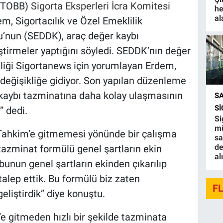
 (TOBB)
Sigorta Eksperleri İcra Komitesi
he
al
, Sigortacılık ve Özel Emeklilik
nun (SEDDK), araç değer kaybı
ştirmeler yaptığını söyledi. SEDDK’nın değer
kliği Sigortanews için yorumlayan Erdem,
değişikliğe gidiyor. Son yapılan düzenleme
 kaybı tazminatına daha kolay ulaşmasının
S
S
” dedi.
Si
mü
 Tahkim’e gitmemesi yönünde bir çalışma
sa
de
n tazminat formülü genel şartların ekin
al
bunun genel şartların ekinden çıkarılıp
alep ettik. Bu formülü biz zaten
F
eliştirdik” diye konuştu.
 gitmeden hızlı bir şekilde tazminata