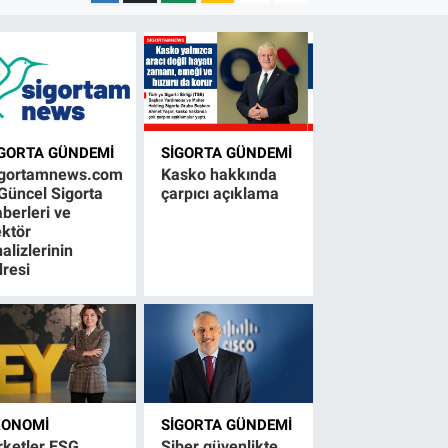
IGORTA GÜNDEMI
SIGORTA GÜNDEMI
igortamnews.com
Kasko hakkında
Güncel Sigorta
çarpıcı açıklama
berleri ve
ktör
alizlerinin
resi
KONOMI
SIGORTA GÜNDEMI
rketler ESG
Siber güvenlikte