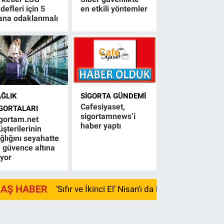
defleri için 5
en etkili yöntemler
ana odaklanmalı
AĞLIK
SIGORTA GÜNDEMI
Cafesiyaset,
IGORTALARI
sigortamnews’i
gortam.net
haber yaptı
şterilerinin
ğlığını seyahatte
 güvence altına
ıyor
LAŞ HABER
‘Sıfır ve İkinci El’ Nisan’ı da kayıpla kapadı