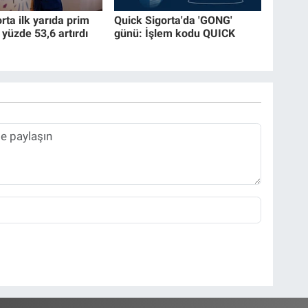
ta ilk yarıda prim
Quick Sigorta'da 'GONG'
 yüzde 53,6 artırdı
günü: İşlem kodu QUICK