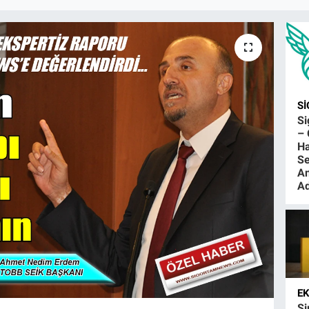
S
S
– 
Ha
Se
An
Ad
E
Şi