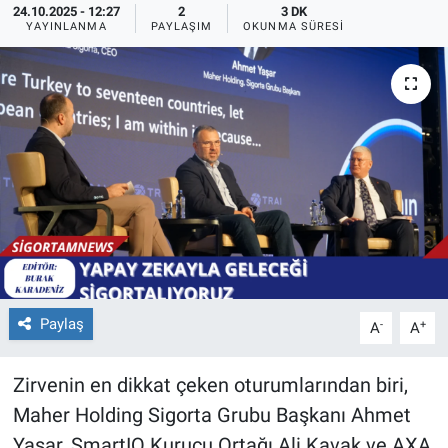
24.10.2025 - 12:27
2
3 DK
YAYINLANMA
PAYLAŞIM
OKUNMA SÜRESI
Paylaş
-
+
A
A
Zirvenin en dikkat çeken oturumlarından biri,
Maher Holding Sigorta Grubu Başkanı Ahmet
Yaşar, SmartIQ Kurucu Ortağı Ali Kavak ve AXA