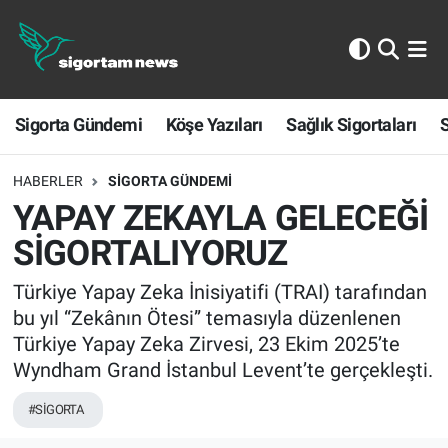
Sigorta Gündemi
Sigorta Gündemi
Köşe Yazıları
Sağlık Sigortaları
S
Köşe Yazıları
Sağlık Sigortaları
HABERLER
SIGORTA GÜNDEMI
YAPAY ZEKAYLA GELECEĞİ
Sporun Sigortası
SİGORTALIYORUZ
Ekonomi
Türkiye Yapay Zeka İnisiyatifi (TRAI) tarafından
bu yıl “Zekânın Ötesi” temasıyla düzenlenen
Türkiye Yapay Zeka Zirvesi, 23 Ekim 2025’te
Wyndham Grand İstanbul Levent’te gerçekleşti.
#SİGORTA