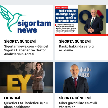
SIGORTA GÜNDEMI
SIGORTA GÜNDEMI
Sigortamnews.com – Güncel
Kasko hakkında çarpıcı
Sigorta Haberleri ve Sektör
açıklama
Analizlerinin Adresi
EKONOMI
SIGORTA GÜNDEMI
Şirketler ESG hedefleri için 5
Siber güvenlikte en etkili
alana odaklanmalı
yöntemler