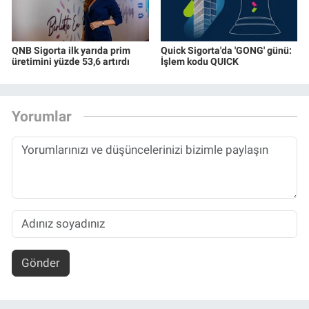
QNB Sigorta ilk yarıda prim
Quick Sigorta'da 'GONG' günü:
üretimini yüzde 53,6 artırdı
İşlem kodu QUICK
Yorumlar
Gönder