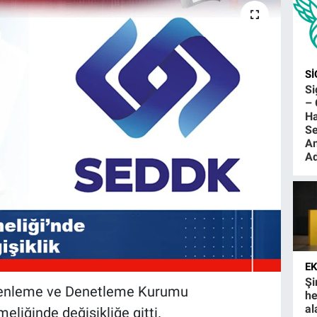
S
S
– 
Ha
Se
An
Ad
E
Şi
Düzenleme ve Denetleme Kurumu
he
al
eliğinde değişikliğe gitti.