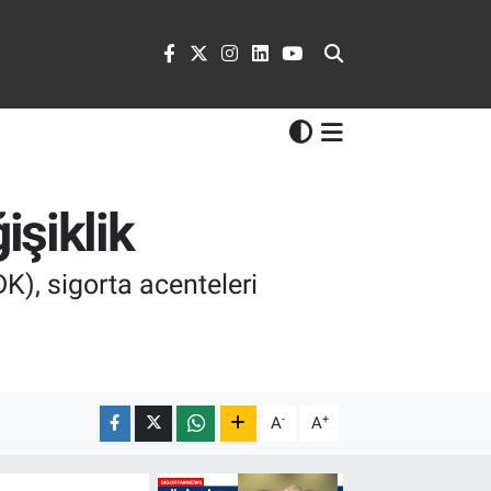
işiklik
), sigorta acenteleri
-
+
A
A