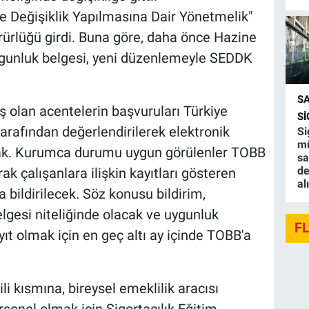
e Değişiklik Yapılmasına Dair Yönetmelik"
ürlüğü girdi. Buna göre, daha önce Hazine
uygunluk belgesi, yeni düzenlemeyle SEDDK
S
 olan acentelerin başvuruları Türkiye
S
tarafından değerlendirilerek elektronik
Si
mü
k. Kurumca durumu uygun görülenler TOBB
sa
de
k çalışanlara ilişkin kayıtları gösteren
al
bildirilecek. Söz konusu bildirim,
gesi niteliğinde olacak ve uygunluk
F
yıt olmak için en geç altı ay içinde TOBB'a
li kısmına, bireysel emeklilik aracısı
rsonel olmak için Sigortacılık Eğitim