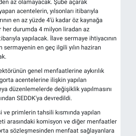
den az olamayacak. Şube açarak
apan acentelerin, yılsonları itibarıyla
tarının en az yüzde 4'ü kadar öz kaynağa
r her durumda 4 milyon liradan az
barıyla yapılacak. İlave sermaye ihtiyacının
 sermayenin en geç ilgili yılın haziran
ak.
ektörünün genel menfaatlerine aykırılık
orta acentelerine ilişkin yapılan
eya düzenlemelerde değişiklik yapılmasını
ından SEDDK'ya devredildi.
 ve primlerin tahsili kısmında yapılan
rketi arasındaki komisyon ve diğer menfaatler
igorta sözleşmesinden menfaat sağlayanlara