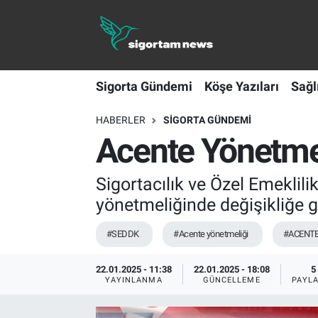
Sigorta Gündemi
Sigorta Gündemi
Köşe Yazıları
Sağl
Köşe Yazıları
HABERLER
SIGORTA GÜNDEMI
Sağlık Sigortaları
Acente Yönetmel
Sporun Sigortası
Sigortacılık ve Özel Emekli
Ekonomi
yönetmeliğinde değişikliğe gi
#SEDDK
#Acente yönetmeliği
#ACENT
22.01.2025 - 11:38
22.01.2025 - 18:08
5
YAYINLANMA
GÜNCELLEME
PAYL