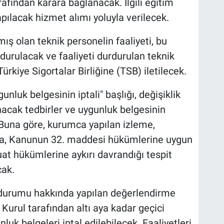
afından karara bağlanacak. İlgili eğitim
lacak hizmet alımı yoluyla verilecek.
ş olan teknik personelin faaliyeti, bu
urulacak ve faaliyeti durdurulan teknik
ürkiye Sigortalar Birliğine (TSB) iletilecek.
luk belgesinin iptali" başlığı, değişiklik
acak tedbirler ve uygunluk belgesinin
. Buna göre, kurumca yapılan izleme,
a, Kanunun 32. maddesi hükümlerine uygun
at hükümlerine aykırı davrandığı tespit
cak.
n durumu hakkında yapılan değerlendirme
 Kurul tarafından altı aya kadar geçici
uk belgeleri iptal edilebilecek. Faaliyetleri