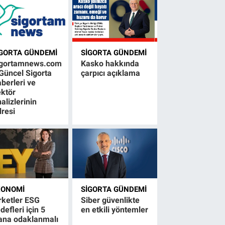
IGORTA GÜNDEMI
SIGORTA GÜNDEMI
igortamnews.com
Kasko hakkında
Güncel Sigorta
çarpıcı açıklama
berleri ve
ktör
alizlerinin
resi
KONOMI
SIGORTA GÜNDEMI
rketler ESG
Siber güvenlikte
defleri için 5
en etkili yöntemler
ana odaklanmalı