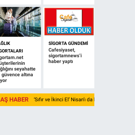
AĞLIK
SIGORTA GÜNDEMI
Cafesiyaset,
IGORTALARI
sigortamnews’i
gortam.net
haber yaptı
şterilerinin
ğlığını seyahatte
 güvence altına
ıyor
LAŞ HABER
‘Sıfır ve İkinci El’ Nisan’ı da kayıpla kapadı