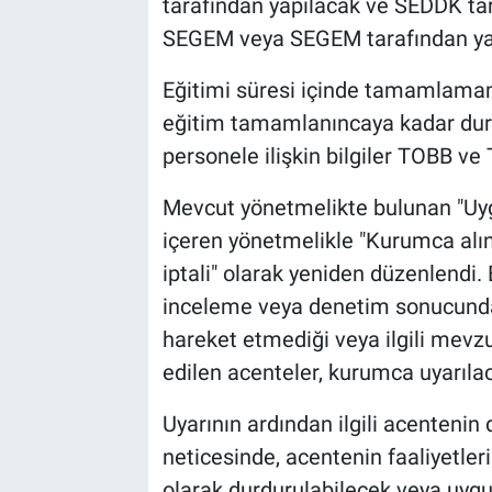
tarafından yapılacak ve SEDDK tar
SEGEM veya SEGEM tarafından yapı
Eğitimi süresi içinde tamamlamamı
eğitim tamamlanıncaya kadar durd
personele ilişkin bilgiler TOBB ve T
Mevcut yönetmelikte bulunan "Uygun
içeren yönetmelikle "Kurumca alın
iptali" olarak yeniden düzenlendi
inceleme veya denetim sonucund
hareket etmediği veya ilgili mevzu
edilen acenteler, kurumca uyarıla
Uyarının ardından ilgili acenteni
neticesinde, acentenin faaliyetleri
olarak durdurulabilecek veya uygunl