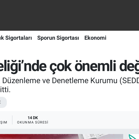
ık Sigortaları
Sporun Sigortası
Ekonomi
iği’nde çok önemli değ
lik Düzenleme ve Denetleme Kurumu (SEDDK
tti.
E
14 DK
AŞIM
OKUNMA SÜRESI