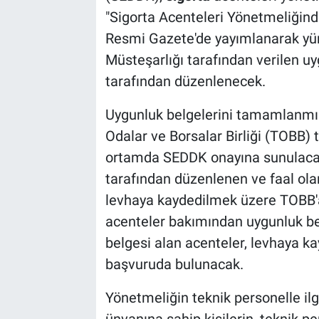
"Sigorta Acenteleri Yönetmeliğind
Resmi Gazete'de yayımlanarak yür
Müsteşarlığı tarafından verilen 
tarafından düzenlenecek.
Uygunluk belgelerini tamamlanmış
Odalar ve Borsalar Birliği (TOBB) 
ortamda SEDDK onayına sunulaca
tarafından düzenlenen ve faal olara
levhaya kaydedilmek üzere TOBB'a 
acenteler bakımından uygunluk bel
belgesi alan acenteler, levhaya ka
başvuruda bulunacak.
Yönetmeliğin teknik personelle ilgi
ünvanına sahip kişilerin, teknik pe