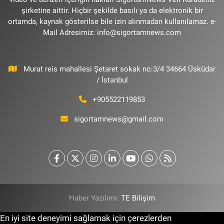
şirketine aittir. Hiçbir şekilde basılı ya da elektronik bir
ortamda, kaynak gösterilse bile izin alınmadan kullanılamaz. e-
Mail Adresimiz:
info@sigortamnews.com
Murat reis mahallesi Şetaret sokak no:3/4 34664 Üsküdar
/ İstanbul
+905522119853
sigortamnews@gmail.com
Haber Yazılımı:
TE Bilişim
En iyi site deneyimi sağlamak için çerezlerden