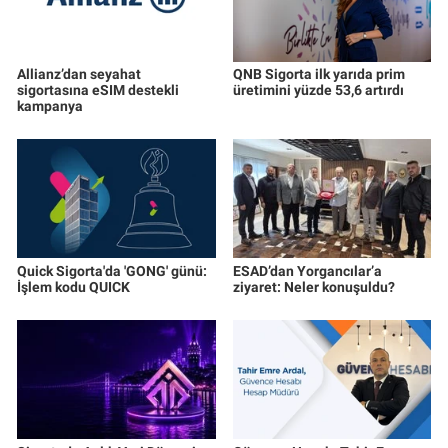
Allianz’dan seyahat
QNB Sigorta ilk yarıda prim
sigortasına eSIM destekli
üretimini yüzde 53,6 artırdı
kampanya
Quick Sigorta'da 'GONG' günü:
ESAD’dan Yorgancılar’a
İşlem kodu QUICK
ziyaret: Neler konuşuldu?