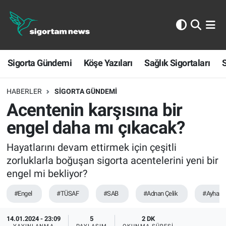
Sigorta Gündemi
Sigorta Gündemi
Köşe Yazıları
Sağlık Sigortaları
S
Köşe Yazıları
Sağlık Sigortaları
HABERLER
SIGORTA GÜNDEMI
Acentenin karşısına bir
Sporun Sigortası
engel daha mı çıkacak?
Ekonomi
Hayatlarını devam ettirmek için çeşitli
zorluklarla boğuşan sigorta acentelerini yeni bir
engel mi bekliyor?
#Engel
#TÜSAF
#SAB
#Adnan Çelik
#Ayhan Ç
14.01.2024 - 23:09
5
2 DK