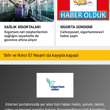
SAĞLIK SIGORTALARI
SIGORTA GÜNDEMI
Sigortam.net müşterilerinin
Cafesiyaset, sigortamnews’i
sağlığını seyahatte de
haber yaptı
güvence altına alıyor
‘Sıfır ve İkinci El’ Nisan’ı da kayıpla kapadı
İnternet portalımızda yer alan tüm haber metni, yorum, resim,
video ve benzeri içeriğin hakları SigortamNews-Veli Karadeniz