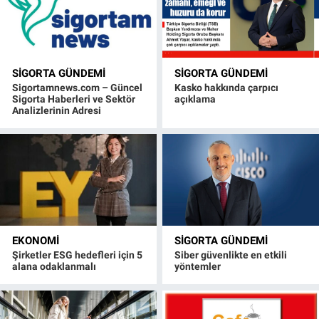
SIGORTA GÜNDEMI
SIGORTA GÜNDEMI
Sigortamnews.com – Güncel
Kasko hakkında çarpıcı
Sigorta Haberleri ve Sektör
açıklama
Analizlerinin Adresi
EKONOMI
SIGORTA GÜNDEMI
Şirketler ESG hedefleri için 5
Siber güvenlikte en etkili
alana odaklanmalı
yöntemler