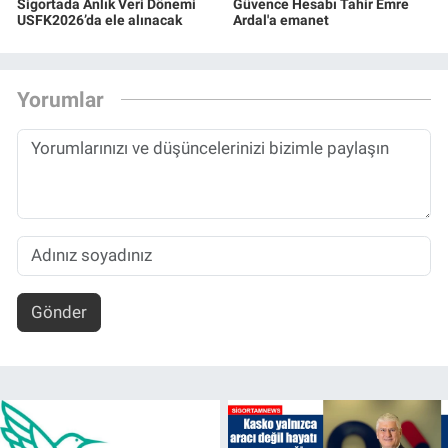
Sigortada Anlık Veri Dönemi
Güvence Hesabı Tahir Emre
USFK2026’da ele alınacak
Ardal'a emanet
Yorumlar
Gönder