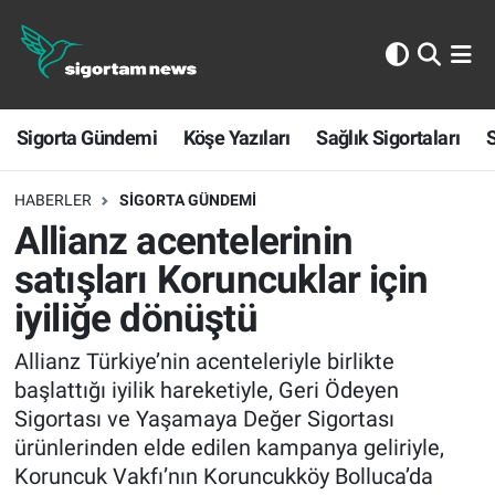
Sigorta Gündemi
Sigorta Gündemi
Köşe Yazıları
Sağlık Sigortaları
S
Köşe Yazıları
Sağlık Sigortaları
HABERLER
SIGORTA GÜNDEMI
Allianz acentelerinin
Sporun Sigortası
satışları Koruncuklar için
iyiliğe dönüştü
Ekonomi
Allianz Türkiye’nin acenteleriyle birlikte
başlattığı iyilik hareketiyle, Geri Ödeyen
Sigortası ve Yaşamaya Değer Sigortası
ürünlerinden elde edilen kampanya geliriyle,
Koruncuk Vakfı’nın Koruncukköy Bolluca’da