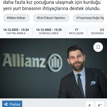
daha fazla kız çocuğuna ulaşmak için kurduğu
yeni yurt binasının ihtiyaçlarına destek olundu.
#Allianz türkiye
#Geri Ödeyen Sigortası
#Yaşamaya Değer Sigor
14.12.2022 - 12:24
14.12.2022 - 12:25
17
2 DK
YAYINLANMA
GÜNCELLEME
PAYLAŞIM
OKUNMA S
Paylaş
-
+
A
A