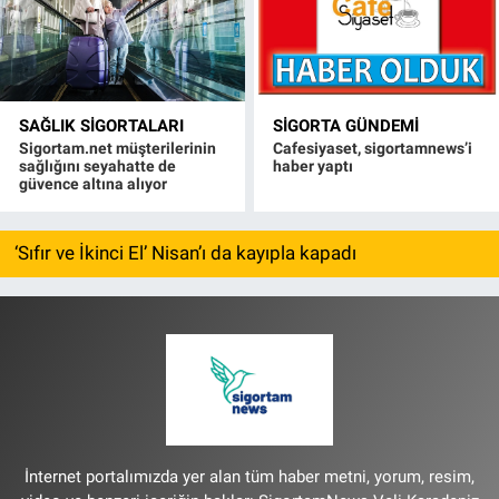
SAĞLIK SIGORTALARI
SIGORTA GÜNDEMI
Sigortam.net müşterilerinin
Cafesiyaset, sigortamnews’i
sağlığını seyahatte de
haber yaptı
güvence altına alıyor
‘Sıfır ve İkinci El’ Nisan’ı da kayıpla kapadı
İnternet portalımızda yer alan tüm haber metni, yorum, resim,