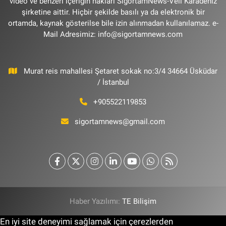
video ve benzeri içeriğin hakları SigortamNews-Veli Karadeniz
şirketine aittir. Hiçbir şekilde basılı ya da elektronik bir
ortamda, kaynak gösterilse bile izin alınmadan kullanılamaz. e-
Mail Adresimiz:
info@sigortamnews.com
Murat reis mahallesi Şetaret sokak no:3/4 34664 Üsküdar
/ İstanbul
+905522119853
sigortamnews@gmail.com
Haber Yazılımı:
TE Bilişim
En iyi site deneyimi sağlamak için çerezlerden