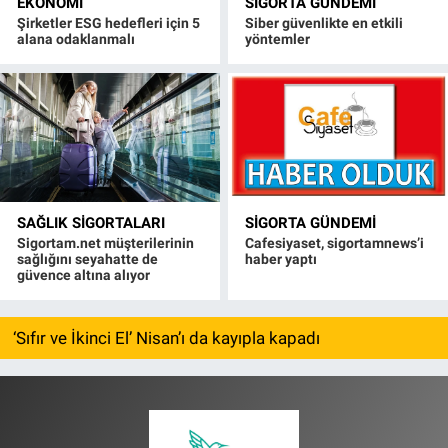
EKONOMI
SIGORTA GÜNDEMI
Şirketler ESG hedefleri için 5
Siber güvenlikte en etkili
alana odaklanmalı
yöntemler
SAĞLIK SIGORTALARI
SIGORTA GÜNDEMI
Sigortam.net müşterilerinin
Cafesiyaset, sigortamnews’i
sağlığını seyahatte de
haber yaptı
güvence altına alıyor
‘Sıfır ve İkinci El’ Nisan’ı da kayıpla kapadı