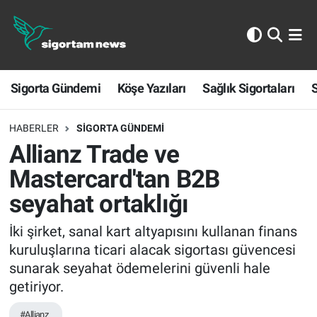
Sigorta Gündemi
Sigorta Gündemi
Köşe Yazıları
Sağlık Sigortaları
S
Köşe Yazıları
Sağlık Sigortaları
HABERLER
SIGORTA GÜNDEMI
Allianz Trade ve
Sporun Sigortası
Mastercard'tan B2B
seyahat ortaklığı
Ekonomi
İki şirket, sanal kart altyapısını kullanan finans
kuruluşlarına ticari alacak sigortası güvencesi
sunarak seyahat ödemelerini güvenli hale
getiriyor.
#Allianz