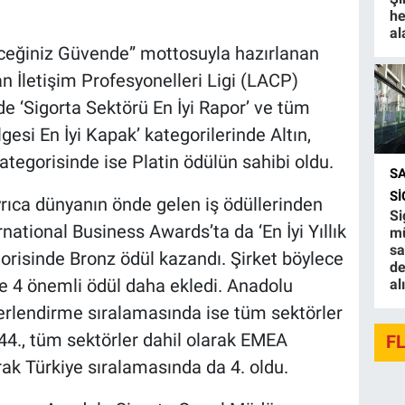
he
al
ceğiniz Güvende” mottosuyla hazırlanan
n İletişim Profesyonelleri Ligi (LACP)
e ‘Sigorta Sektörü En İyi Rapor’ ve tüm
gesi En İyi Kapak’ kategorilerinde Altın,
ategorisinde ise Platin ödülün sahibi oldu.
S
S
yrıca dünyanın önde gelen iş ödüllerinden
Si
national Business Awards’ta da ‘En İyi Yıllık
mü
sa
gorisinde Bronz ödül kazandı. Şirket böylece
de
ne 4 önemli ödül daha ekledi. Anadolu
al
erlendirme sıralamasında ise tüm sektörler
44., tüm sektörler dahil olarak EMEA
F
rak Türkiye sıralamasında da 4. oldu.