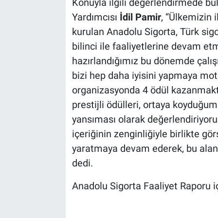
Konuyla ilgili değerlendirmede b
Yardımcısı
İdil Pamir
, “Ülkemizin i
kurulan Anadolu Sigorta, Türk sig
bilinci ile faaliyetlerine devam et
hazırlandığımız bu dönemde çalışm
bizi hep daha iyisini yapmaya moti
organizasyonda 4 ödül kazanmakta
prestijli ödülleri, ortaya koyduğumu
yansıması olarak değerlendiriyoru
içeriğinin zenginliğiyle birlikte gö
yaratmaya devam ederek, bu aland
dedi.
Anadolu Sigorta Faaliyet Raporu i