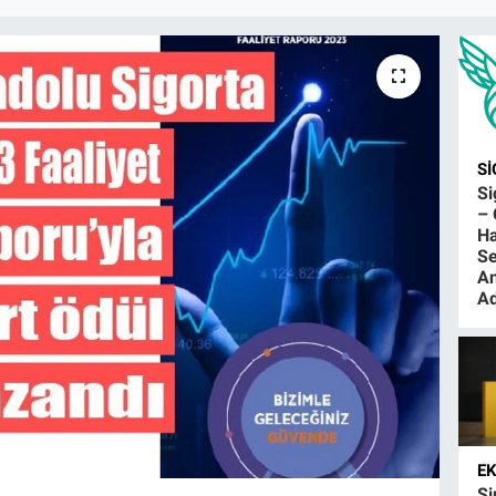
S
S
– 
Ha
Se
An
Ad
E
Şi