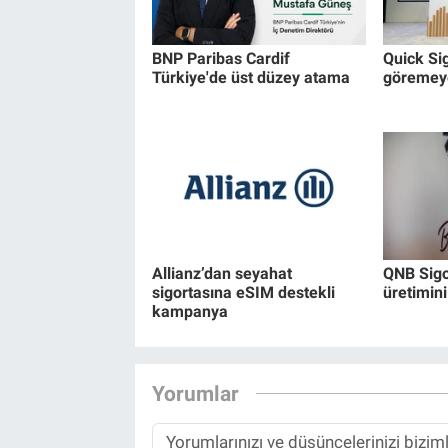
BNP Paribas Cardif
Quick Si
Türkiye'de üst düzey atama
göremeye
Allianz’dan seyahat
QNB Sigor
sigortasına eSIM destekli
üretimini
kampanya
Yorumlar