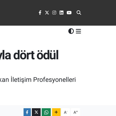
la dört ödül
an İletişim Profesyonelleri
-
+
A
A