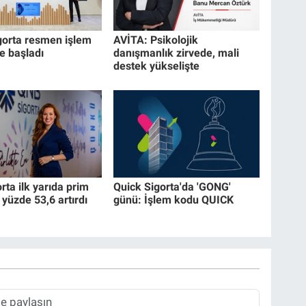
gorta resmen işlem
AVİTA: Psikolojik
 başladı
danışmanlık zirvede, mali
destek yükselişte
ta ilk yarıda prim
Quick Sigorta'da 'GONG'
 yüzde 53,6 artırdı
günü: İşlem kodu QUICK