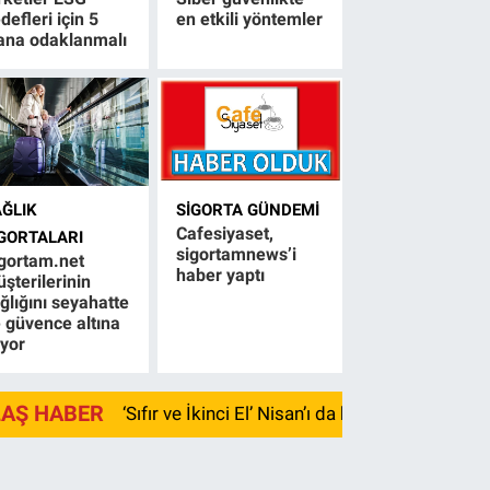
defleri için 5
en etkili yöntemler
ana odaklanmalı
AĞLIK
SIGORTA GÜNDEMI
Cafesiyaset,
IGORTALARI
sigortamnews’i
gortam.net
haber yaptı
şterilerinin
ğlığını seyahatte
 güvence altına
ıyor
LAŞ HABER
‘Sıfır ve İkinci El’ Nisan’ı da kayıpla kapadı