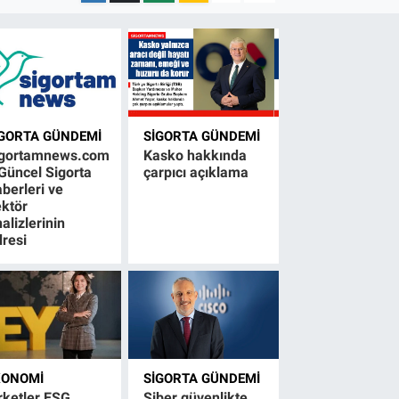
IGORTA GÜNDEMI
SIGORTA GÜNDEMI
igortamnews.com
Kasko hakkında
Güncel Sigorta
çarpıcı açıklama
berleri ve
ktör
alizlerinin
resi
KONOMI
SIGORTA GÜNDEMI
rketler ESG
Siber güvenlikte