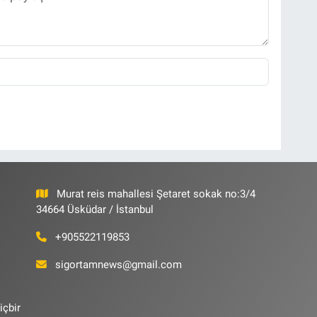
Murat reis mahallesi Şetaret sokak no:3/4
34664 Üsküdar / İstanbul
+905522119853
sigortamnews@gmail.com
içbir