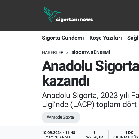
Sigorta Gündemi
Sigorta Gündemi
Köşe Yazıları
Sağl
Köşe Yazıları
HABERLER
SIGORTA GÜNDEMI
Sağlık Sigortaları
Anadolu Sigorta
Sporun Sigortası
kazandı
Ekonomi
Anadolu Sigorta, 2023 yılı F
Ligi’nde (LACP) toplam dört 
#Anadolu Sigorta
10.09.2024 - 11:48
1
1 DK
YAYINLANMA
PAYLAŞIM
OKUNMA SÜR