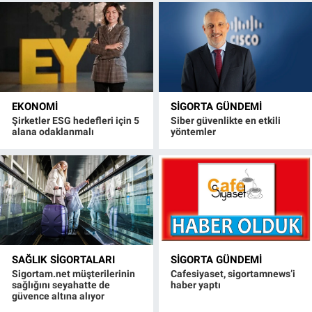
EKONOMI
SIGORTA GÜNDEMI
Şirketler ESG hedefleri için 5
Siber güvenlikte en etkili
alana odaklanmalı
yöntemler
SAĞLIK SIGORTALARI
SIGORTA GÜNDEMI
Sigortam.net müşterilerinin
Cafesiyaset, sigortamnews’i
sağlığını seyahatte de
haber yaptı
güvence altına alıyor