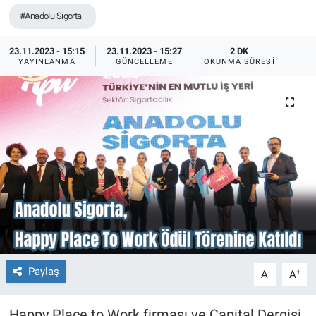
#Anadolu Sigorta
23.11.2023 - 15:15
23.11.2023 - 15:27
2 DK
YAYINLANMA
GÜNCELLEME
OKUNMA SÜRESI
Paylaş
-
+
A
A
Happy Place to Work firması ve Capital Dergisi