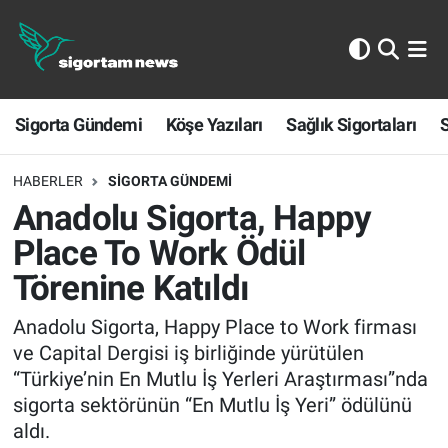
Sigorta Gündemi
Sigorta Gündemi
Köşe Yazıları
Sağlık Sigortaları
S
Köşe Yazıları
Sağlık Sigortaları
HABERLER
SIGORTA GÜNDEMI
Anadolu Sigorta, Happy
Sporun Sigortası
Place To Work Ödül
Törenine Katıldı
Ekonomi
Anadolu Sigorta, Happy Place to Work firması
ve Capital Dergisi iş birliğinde yürütülen
“Türkiye’nin En Mutlu İş Yerleri Araştırması”nda
sigorta sektörünün “En Mutlu İş Yeri” ödülünü
aldı.