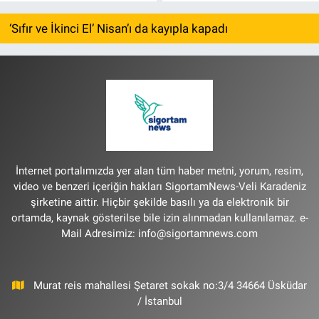
‘Sıfır ve İkinci El’ Nisan’ı da kayıpla kapadı
İnternet portalımızda yer alan tüm haber metni, yorum, resim,
video ve benzeri içeriğin hakları SigortamNews-Veli Karadeniz
şirketine aittir. Hiçbir şekilde basılı ya da elektronik bir
ortamda, kaynak gösterilse bile izin alınmadan kullanılamaz. e-
Mail Adresimiz:
info@sigortamnews.com
Murat reis mahallesi Şetaret sokak no:3/4 34664 Üsküdar
/ İstanbul