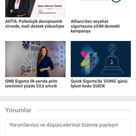
AVİTA: Psikolojik danışmanlık
Allianz’dan seyahat
zirvede, mali destek yükselişte
sigortasına eSIM destekli
kampanya
QNB Sigorta ilk yarıda prim
Quick Sigorta'da 'GONG' günü:
üretimini yüzde 53,6 artırdı
İşlem kodu QUICK
Yorumlar