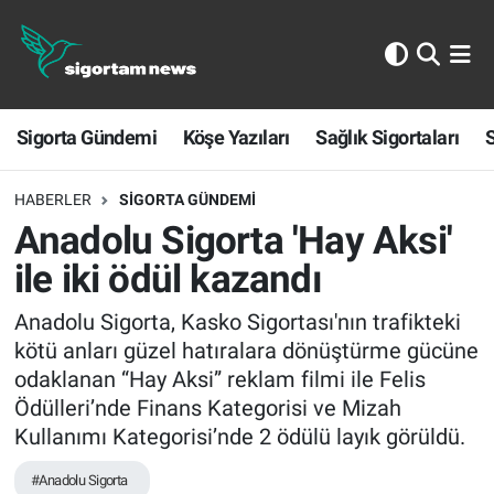
Sigorta Gündemi
Sigorta Gündemi
Köşe Yazıları
Sağlık Sigortaları
S
Köşe Yazıları
Sağlık Sigortaları
HABERLER
SIGORTA GÜNDEMI
Anadolu Sigorta 'Hay Aksi'
Sporun Sigortası
ile iki ödül kazandı
Ekonomi
Anadolu Sigorta, Kasko Sigortası'nın trafikteki
kötü anları güzel hatıralara dönüştürme gücüne
odaklanan “Hay Aksi” reklam filmi ile Felis
Ödülleri’nde Finans Kategorisi ve Mizah
Kullanımı Kategorisi’nde 2 ödülü layık görüldü.
#Anadolu Sigorta