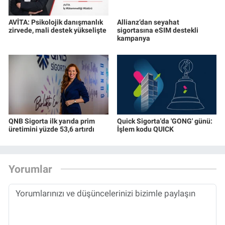
AVİTA: Psikolojik danışmanlık
Allianz’dan seyahat
zirvede, mali destek yükselişte
sigortasına eSIM destekli
kampanya
QNB Sigorta ilk yarıda prim
Quick Sigorta'da 'GONG' günü:
üretimini yüzde 53,6 artırdı
İşlem kodu QUICK
Yorumlar