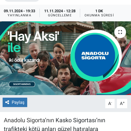
09.11.2024 - 19:33
11.11.2024 - 12:28
1 DK
YAYINLANMA
GÜNCELLEME
OKUNMA SÜRESI
Paylaş
-
+
A
A
Anadolu Sigorta’nın
Kasko Sigortası’nın
trafikteki kötü anları güzel hatıralara