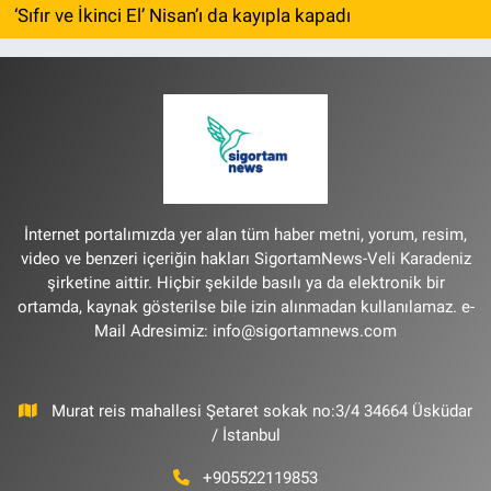
‘Sıfır ve İkinci El’ Nisan’ı da kayıpla kapadı
İnternet portalımızda yer alan tüm haber metni, yorum, resim,
video ve benzeri içeriğin hakları SigortamNews-Veli Karadeniz
şirketine aittir. Hiçbir şekilde basılı ya da elektronik bir
ortamda, kaynak gösterilse bile izin alınmadan kullanılamaz. e-
Mail Adresimiz:
info@sigortamnews.com
Murat reis mahallesi Şetaret sokak no:3/4 34664 Üsküdar
/ İstanbul
+905522119853