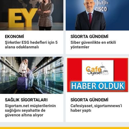
EKONOMI
SIGORTA GÜNDEMI
Şirketler ESG hedefleri için 5
Siber güvenlikte en etkili
alana odaklanmalı
yöntemler
SAĞLIK SIGORTALARI
SIGORTA GÜNDEMI
Sigortam.net müşterilerinin
Cafesiyaset, sigortamnews’i
sağlığını seyahatte de
haber yaptı
güvence altına alıyor