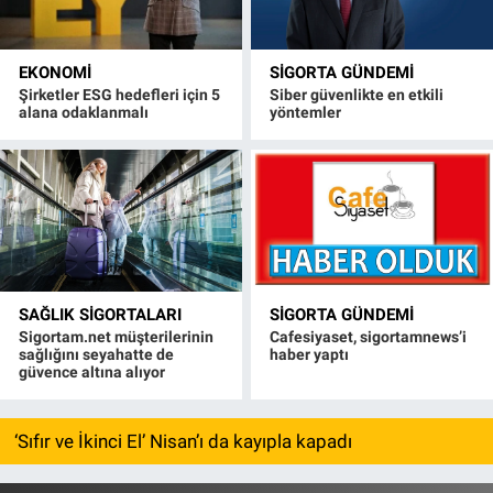
EKONOMI
SIGORTA GÜNDEMI
Şirketler ESG hedefleri için 5
Siber güvenlikte en etkili
alana odaklanmalı
yöntemler
SAĞLIK SIGORTALARI
SIGORTA GÜNDEMI
Sigortam.net müşterilerinin
Cafesiyaset, sigortamnews’i
sağlığını seyahatte de
haber yaptı
güvence altına alıyor
‘Sıfır ve İkinci El’ Nisan’ı da kayıpla kapadı