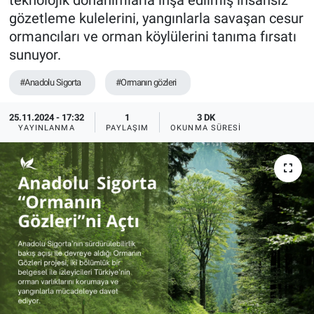
teknolojik donanımlarla inşa edilmiş insansız
gözetleme kulelerini, yangınlarla savaşan cesur
ormancıları ve orman köylülerini tanıma fırsatı
sunuyor.
#Anadolu Sigorta
#Ormanın gözleri
25.11.2024 - 17:32
1
3 DK
YAYINLANMA
PAYLAŞIM
OKUNMA SÜRESI