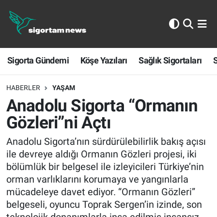
Sigorta Gündemi
Sigorta Gündemi
Köşe Yazıları
Sağlık Sigortaları
S
Köşe Yazıları
Sağlık Sigortaları
HABERLER
YAŞAM
Anadolu Sigorta “Ormanın
Sporun Sigortası
Gözleri”ni Açtı
Ekonomi
Anadolu Sigorta’nın sürdürülebilirlik bakış açısı
ile devreye aldığı Ormanın Gözleri projesi, iki
bölümlük bir belgesel ile izleyicileri Türkiye’nin
orman varlıklarını korumaya ve yangınlarla
mücadeleye davet ediyor. “Ormanın Gözleri”
belgeseli, oyuncu Toprak Sergen’in izinde, son