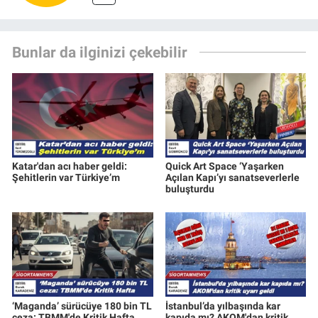
Bunlar da ilginizi çekebilir
Katar'dan acı haber geldi:
Quick Art Space ‘Yaşarken
Şehitlerin var Türkiye’m
Açılan Kapı’yı sanatseverlerle
buluşturdu
‘Maganda’ sürücüye 180 bin TL
İstanbul’da yılbaşında kar
ceza: TBMM'de Kritik Hafta
kapıda mı? AKOM'dan kritik