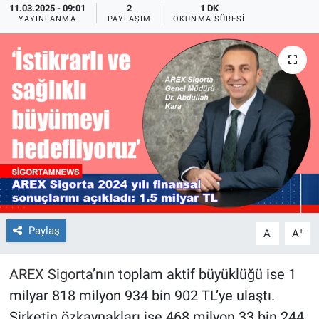
11.03.2025 - 09:01
2
1 DK
YAYINLANMA
PAYLAŞIM
OKUNMA SÜRESI
Paylaş
-
+
A
A
AREX Sigorta
’nın toplam aktif büyüklüğü ise 1
milyar 818 milyon 934 bin 902 TL’ye ulaştı.
Şirketin özkaynakları ise 468 milyon 33 bin 244