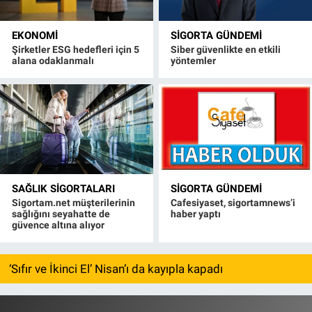
EKONOMI
SIGORTA GÜNDEMI
Şirketler ESG hedefleri için 5
Siber güvenlikte en etkili
alana odaklanmalı
yöntemler
SAĞLIK SIGORTALARI
SIGORTA GÜNDEMI
Sigortam.net müşterilerinin
Cafesiyaset, sigortamnews’i
sağlığını seyahatte de
haber yaptı
güvence altına alıyor
‘Sıfır ve İkinci El’ Nisan’ı da kayıpla kapadı