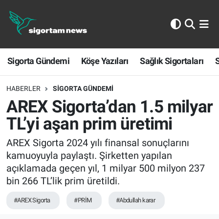
Sigorta Gündemi
Sigorta Gündemi
Köşe Yazıları
Sağlık Sigortaları
S
Köşe Yazıları
Sağlık Sigortaları
HABERLER
SIGORTA GÜNDEMI
AREX Sigorta’dan 1.5 milyar
Sporun Sigortası
TL’yi aşan prim üretimi
Ekonomi
AREX Sigorta 2024 yılı finansal sonuçlarını
kamuoyuyla paylaştı. Şirketten yapılan
açıklamada geçen yıl, 1 milyar 500 milyon 237
bin 266 TL’lik prim üretildi.
#AREX Sigorta
#PRİM
#Abdullah karar