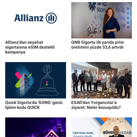
Allianz’dan seyahat
QNB Sigorta ilk yarıda prim
sigortasına eSIM destekli
üretimini yüzde 53,6 artırdı
kampanya
Quick Sigorta'da 'GONG' günü:
ESAD’dan Yorgancılar’a
İşlem kodu QUICK
ziyaret: Neler konuşuldu?