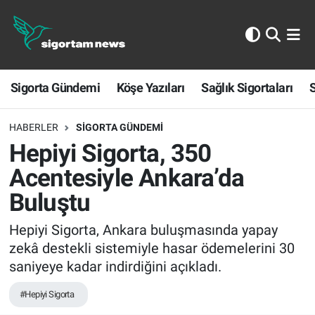
Sigorta Gündemi
Sigorta Gündemi
Köşe Yazıları
Sağlık Sigortaları
S
Köşe Yazıları
Sağlık Sigortaları
HABERLER
SIGORTA GÜNDEMI
Hepiyi Sigorta, 350
Sporun Sigortası
Acentesiyle Ankara’da
Buluştu
Ekonomi
Hepiyi Sigorta, Ankara buluşmasında yapay
zekâ destekli sistemiyle hasar ödemelerini 30
saniyeye kadar indirdiğini açıkladı.
#Hepiyi Sigorta