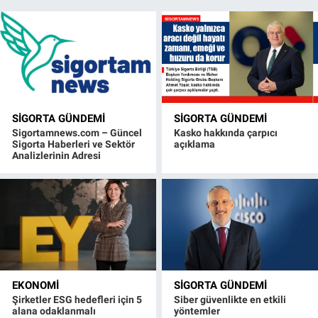
SIGORTA GÜNDEMI
SIGORTA GÜNDEMI
Sigortamnews.com – Güncel
Kasko hakkında çarpıcı
Sigorta Haberleri ve Sektör
açıklama
Analizlerinin Adresi
EKONOMI
SIGORTA GÜNDEMI
Şirketler ESG hedefleri için 5
Siber güvenlikte en etkili
alana odaklanmalı
yöntemler