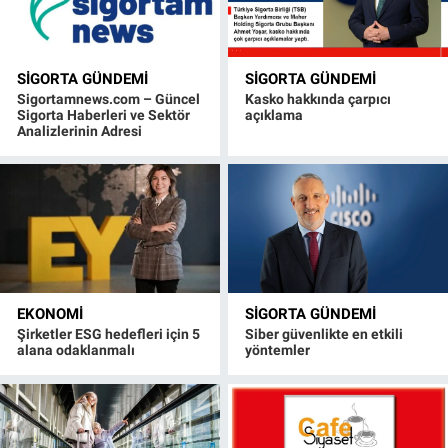
SIGORTA GÜNDEMI
SIGORTA GÜNDEMI
Sigortamnews.com – Güncel
Kasko hakkında çarpıcı
Sigorta Haberleri ve Sektör
açıklama
Analizlerinin Adresi
EKONOMI
SIGORTA GÜNDEMI
Şirketler ESG hedefleri için 5
Siber güvenlikte en etkili
alana odaklanmalı
yöntemler