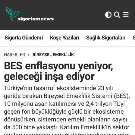
Sigorta Gündemi
Sigorta Gündemi
Köşe Yazıları
Sağlık Sigortaları
S
Köşe Yazıları
Sağlık Sigortaları
HABERLER
BIREYSEL EMEKLILIK
BES enflasyonu yeniyor,
Sporun Sigortası
geleceği inşa ediyor
Ekonomi
Türkiye’nin tasarruf ekosisteminde 23 yılı
geride bırakan Bireysel Emeklilik Sistemi (BES),
10 milyonu aşan katılımcısı ve 2,4 trilyon TL’yi
geçen fon büyüklüğüyle güçlü bir ekosisteme
dönüşürken, sistemden emekli olanların sayısı
da 500 bine yaklaştı. Katılım Emeklilik’in sektör