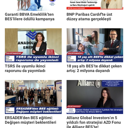
Garanti BBVA Emeklilik’ten
BNP Paribas Cardıf'te üst
BES’lilere ödüllü kampanya
düzey atama gerçekleşti
TSRS ile uyumlu ikinci
18 yaş altı BES’te dikkat çeken
raporunu da yayımladı
artış: 2 milyona dayandı
ERSADER’den BES eğitimi:
Allianz Global Investors’ın 5
Değişen müşteri beklentileri
yıldızlı fon stratejisi AZD Fonu
ile Allianz BES’te!