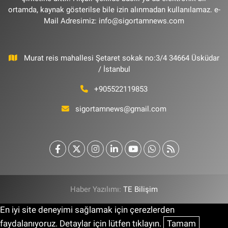
ortamda, kaynak gösterilse bile izin alınmadan kullanılamaz. e-
Mail Adresimiz:
info@sigortamnews.com
Murat reis mahallesi Şetaret sokak no:3/4 34664 Üsküdar
/ İstanbul
+905522119853
sigortamnews@gmail.com
Haber Yazılımı:
TE Bilişim
En iyi site deneyimi sağlamak için çerezlerden
faydalanıyoruz. Detaylar için lütfen tıklayın.
Tamam