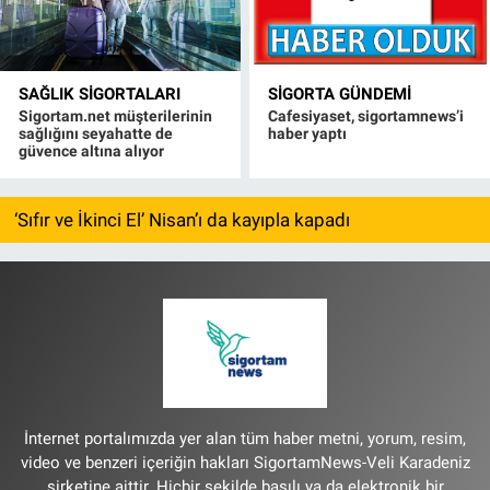
SAĞLIK SIGORTALARI
SIGORTA GÜNDEMI
Sigortam.net müşterilerinin
Cafesiyaset, sigortamnews’i
sağlığını seyahatte de
haber yaptı
güvence altına alıyor
‘Sıfır ve İkinci El’ Nisan’ı da kayıpla kapadı
İnternet portalımızda yer alan tüm haber metni, yorum, resim,
video ve benzeri içeriğin hakları SigortamNews-Veli Karadeniz
şirketine aittir. Hiçbir şekilde basılı ya da elektronik bir