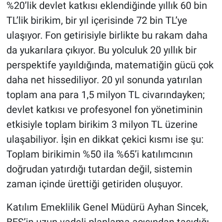
%20’lik devlet katkısı eklendiğinde yıllık 60 bin
TL’lik birikim, bir yıl içerisinde 72 bin TL’ye
ulaşıyor. Fon getirisiyle birlikte bu rakam daha
da yukarılara çıkıyor. Bu yolculuk 20 yıllık bir
perspektife yayıldığında, matematiğin gücü çok
daha net hissediliyor. 20 yıl sonunda yatırılan
toplam ana para 1,5 milyon TL civarındayken;
devlet katkısı ve profesyonel fon yönetiminin
etkisiyle toplam birikim 3 milyon TL üzerine
ulaşabiliyor. İşin en dikkat çekici kısmı ise şu:
Toplam birikimin %50 ila %65’i katılımcının
doğrudan yatırdığı tutardan değil, sistemin
zaman içinde ürettiği getiriden oluşuyor.
Katılım Emeklilik Genel Müdürü Ayhan Sincek,
BES’in uzun vadeli planlama açısından taşıdığı