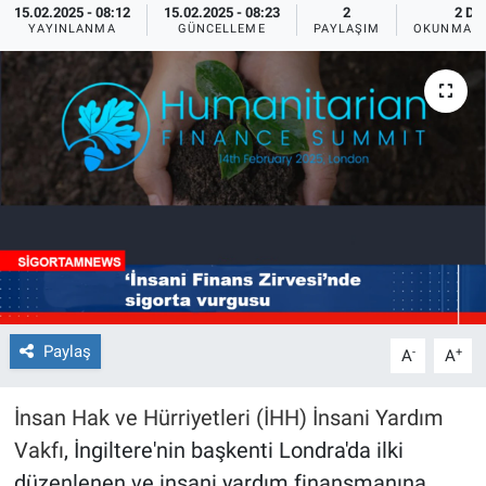
15.02.2025 - 08:12
15.02.2025 - 08:23
2
2 DK
YAYINLANMA
GÜNCELLEME
PAYLAŞIM
OKUNMA S
Paylaş
-
+
A
A
İnsan Hak ve Hürriyetleri (İHH) İnsani Yardım
Vakfı
, İngiltere'nin başkenti Londra'da ilki
düzenlenen ve insani yardım finansmanına