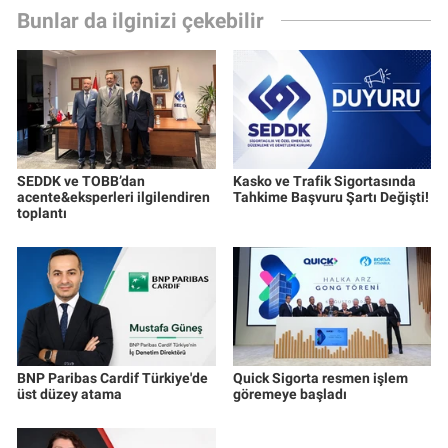
Bunlar da ilginizi çekebilir
SEDDK ve TOBB’dan
Kasko ve Trafik Sigortasında
acente&eksperleri ilgilendiren
Tahkime Başvuru Şartı Değişti!
toplantı
BNP Paribas Cardif Türkiye'de
Quick Sigorta resmen işlem
üst düzey atama
göremeye başladı