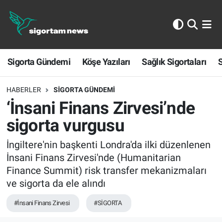
Sigorta Gündemi
Sigorta Gündemi
Köşe Yazıları
Sağlık Sigortaları
S
Köşe Yazıları
Sağlık Sigortaları
HABERLER
SIGORTA GÜNDEMI
‘İnsani Finans Zirvesi’nde
Sporun Sigortası
sigorta vurgusu
Ekonomi
İngiltere'nin başkenti Londra'da ilki düzenlenen
İnsani Finans Zirvesi'nde (Humanitarian
Finance Summit) risk transfer mekanizmaları
ve sigorta da ele alındı
#İnsani Finans Zirvesi
#SİGORTA