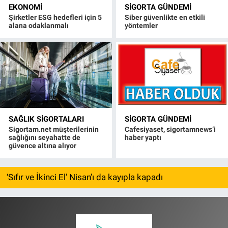
EKONOMI
SIGORTA GÜNDEMI
Şirketler ESG hedefleri için 5
Siber güvenlikte en etkili
alana odaklanmalı
yöntemler
SAĞLIK SIGORTALARI
SIGORTA GÜNDEMI
Sigortam.net müşterilerinin
Cafesiyaset, sigortamnews’i
sağlığını seyahatte de
haber yaptı
güvence altına alıyor
‘Sıfır ve İkinci El’ Nisan’ı da kayıpla kapadı