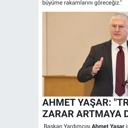
büyüme rakamlarını göreceğiz."
AHMET YAŞAR: "T
ZARAR ARTMAYA D
Başkan Yardımcısı
Ahmet Yaşar
i