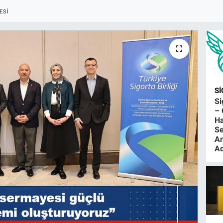
ESI
S
S
– 
Ha
Se
An
Ad