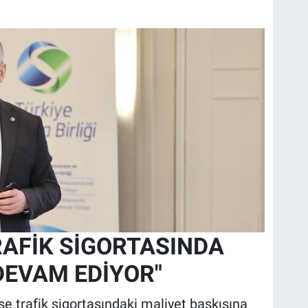
RAFİK SİGORTASINDA
EVAM EDİYOR"
se trafik sigortasındaki maliyet baskısına