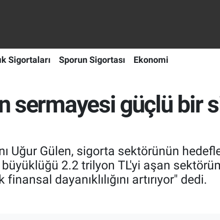
ık Sigortaları
Sporun Sigortası
Ekonomi
en sermayesi güçlü bir s
anı Uğur Gülen, sigorta sektörünün hedefl
f büyüklüğü 2.2 trilyon TL'yi aşan sektör
inansal dayanıklılığını artırıyor" dedi.