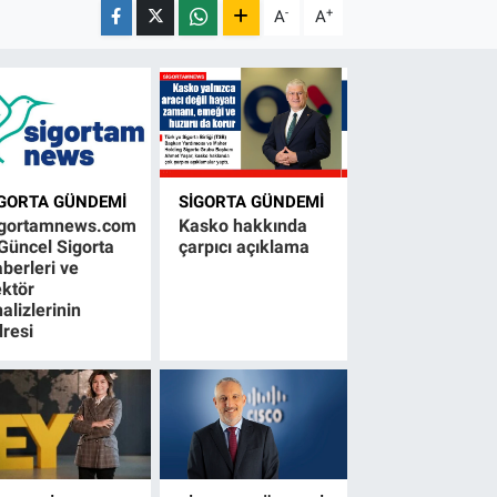
-
+
A
A
IGORTA GÜNDEMI
SIGORTA GÜNDEMI
igortamnews.com
Kasko hakkında
Güncel Sigorta
çarpıcı açıklama
berleri ve
ktör
alizlerinin
resi