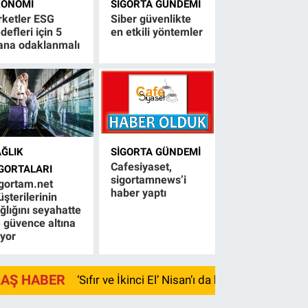
KONOMI
SIGORTA GÜNDEMI
rketler ESG
Siber güvenlikte
defleri için 5
en etkili yöntemler
ana odaklanmalı
AĞLIK
SIGORTA GÜNDEMI
Cafesiyaset,
IGORTALARI
sigortamnews’i
gortam.net
haber yaptı
şterilerinin
ğlığını seyahatte
 güvence altına
ıyor
LAŞ HABER
‘Sıfır ve İkinci El’ Nisan’ı da kayıpla kapadı