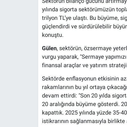
Sektörün bilanço gücünü artırmaya
yılında sigorta sektörümüzün topl
trilyon TL’ye ulaştı. Bu büyüme, sig
güçlendirdi ve sürdürülebilir büyü
konuştu.
Gülen
, sektörün, özsermaye yeterl
vurgu yaparak, "Sermaye yapımızı
finansal araçlar ve yatırım strateji
Sektörde enflasyonun etkisinin az
rakamlarının bu yıl ortaya çıkacağ
devam ettirdi: "Son 20 yılda sigor
20 aralığında büyüme gösterdi. 20
kapattık. 2025 yılında yüzde 35-4
istikrarının sağlanmasıyla birlikte