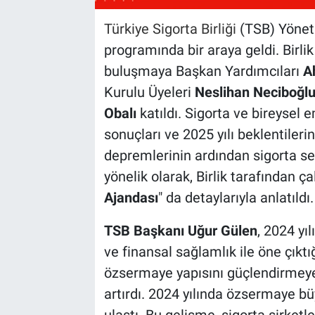
Türkiye Sigorta Birliği
(TSB) Yöneti
programında bir araya geldi. Birli
buluşmaya Başkan Yardımcıları
A
Kurulu Üyeleri
Neslihan Neciboğl
Obalı
katıldı. Sigorta ve bireysel 
sonuçları ve 2025 yılı beklentileri
depremlerinin ardından sigorta se
yönelik olarak, Birlik tarafından çal
Ajandası
" da detaylarıyla anlatıldı
TSB Başkanı Uğur Gülen
, 2024 yı
ve finansal sağlamlık ile öne çıktığ
özsermaye yapısını güçlendirmeye
artırdı. 2024 yılında özsermaye bü
ulaştı. Bu gelişme, sigorta şirketl