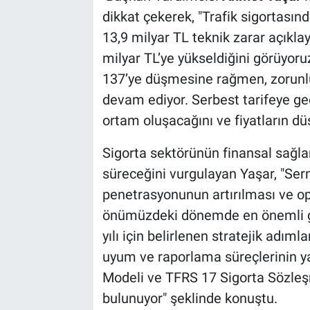
dikkat çekerek, "Trafik sigortasın
13,9 milyar TL teknik zarar açıkl
milyar TL’ye yükseldiğini görüyor
137’ye düşmesine rağmen, zorunlu 
devam ediyor. Serbest tarifeye geç
ortam oluşacağını ve fiyatların dü
Sigorta sektörünün finansal sağlam
süreceğini vurgulayan Yaşar, "Serm
penetrasyonunun artırılması ve op
önümüzdeki dönemde en önemli gün
yılı için belirlenen stratejik adıml
uyum ve raporlama süreçlerinin ya
Modeli ve TFRS 17 Sigorta Sözleş
bulunuyor" şeklinde konuştu.