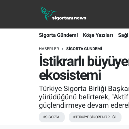
Sigorta Gündemi
Sigorta Gündemi
Köşe Yazıları
Sağl
Köşe Yazıları
HABERLER
SIGORTA GÜNDEMI
Sağlık Sigortaları
İstikrarlı büyüy
Sporun Sigortası
ekosistemi
Ekonomi
Türkiye Sigorta Birliği Başk
yürüdüğünü belirterek, "Akti
güçlendirmeye devam ederek f
#SİGORTA
#TÜRKİYE SİGORTA BİRLİĞİ