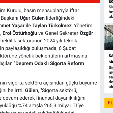
E
Şi
m Kurulu, basın mensuplarıyla iftar
he
al
k Başkanı
Uğur Gülen
liderliğindeki
hmet Yaşar
ile
Taylan Türkölmez
, Yönetim
u
,
Erol Öztürkoğlu
ve Genel Sekreter
Özgür
emeklilik sektörünün 2024 yılı teknik
nin paylaşıldığı buluşmada, 6 Şubat
ktörüne yönelik beklentilerin artmasına
S
S
ışılan "
Deprem Odaklı Sigorta Reform
Si
.
mü
sa
de
lının sigorta sektörü açısından güçlü büyüme
al
ını belirtti.
Gülen
, "Sigorta sektörü,
 devam ederek finansal dayanıklılığını
F
yüklüğü %74 artışla 265,3 milyar TL’ye
erinin uzun vadeli yükümlülüklerini