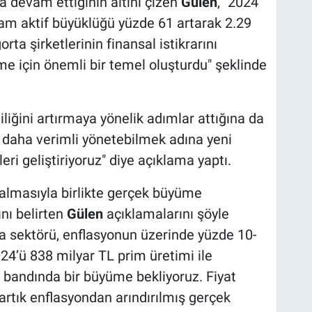
 devam ettiğinin altını çizen
Gülen
, "2024
am aktif büyüklüğü yüzde 61 artarak 2.29
orta şirketlerinin finansal istikrarını
me için önemli bir temel oluşturdu" şeklinde
iliğini artırmaya yönelik adımlar attığına da
 daha verimli yönetebilmek adına yeni
leri geliştiriyoruz" diye açıklama yaptı.
almasıyla birlikte gerçek büyüme
ını belirten
Gülen
açıklamalarını şöyle
ta sektörü, enflasyonun üzerinde yüzde 10-
24’ü 838 milyar TL prim üretimi ile
0 bandında bir büyüme bekliyoruz. Fiyat
 artık enflasyondan arındırılmış gerçek