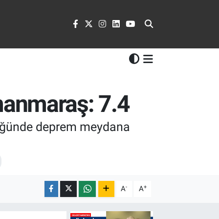
manmaraş: 7.4
klüğünde deprem meydana
-
+
A
A