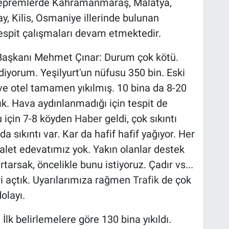
epremlerde Kahramanmaraş, Malatya,
y, Kilis, Osmaniye illerinde bulunan
 tespit çalışmaları devam etmektedir.
 Başkanı Mehmet Çınar: Durum çok kötü.
ediyorum. Yeşilyurt'un nüfusu 350 bin. Eski
ve otel tamamen yıkılmış. 10 bina da 8-20
ldık. Hava aydınlanmadığı için tespit de
u için 7-8 köyden
Haber
geldi, çok sıkıntı
 sıkıntı var. Kar da hafif hafif yağıyor. Her
 alet edevatımız yok. Yakın olanlar destek
rtarsak, öncelikle bunu istiyoruz. Çadır vs...
ri açtık. Uyarılarımıza rağmen
Trafik
de çok
olayı.
İlk belirlemelere göre 130 bina yıkıldı.