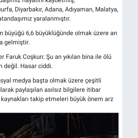
aşımız hayatını kaybetmiş;
rfa, Diyarbakır, Adana, Adıyaman, Malatya,
atandaşımız yaralanmıştır.
n büyüğü 6,6 büyüklüğünde olmak üzere an
 gelmiştir.
aruk Coşkun: Şu an yıkılan bina ile ölü
değil. Hasar ciddi.
syal medya başta olmak üzere çeşitli
arak paylaşılan asılsız bilgilere itibar
î kaynakları takip etmeleri büyük önem arz