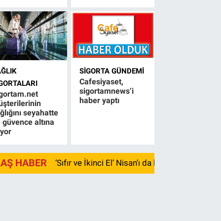
AĞLIK
SIGORTA GÜNDEMI
Cafesiyaset,
IGORTALARI
sigortamnews’i
gortam.net
haber yaptı
şterilerinin
ğlığını seyahatte
 güvence altına
ıyor
LAŞ HABER
‘Sıfır ve İkinci El’ Nisan’ı da kayıpla kapadı