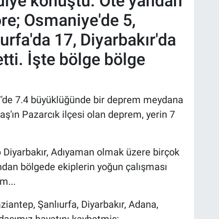
 diye konuştu. Öte yandan
göre; Osmaniye'de 5,
urfa'da 17, Diyarbakır'da
tti. İşte bölge bölge
:17'de 7.4 büyüklüğünde bir deprem meydana
'ın Pazarcık ilçesi olan deprem, yerin 7
 Diyarbakır, Adıyaman olmak üzere birçok
ndan bölgede ekiplerin yoğun çalışması
m...
ntep, Şanlıurfa, Diyarbakır, Adana,