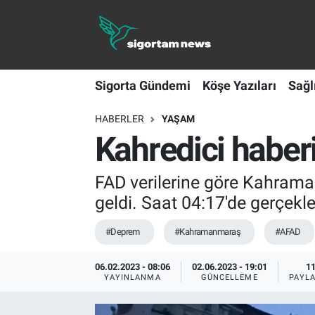
Sigorta Gündemi
Sigorta Gündemi
Köşe Yazıları
Sağl
Köşe Yazıları
HABERLER
YAŞAM
Sağlık Sigortaları
Kahredici habe
Sporun Sigortası
FAD verilerine göre Kahram
Ekonomi
geldi. Saat 04:17'de gerçekl
#Deprem
#Kahramanmaraş
#AFAD
06.02.2023 - 08:06
02.06.2023 - 19:01
1
YAYINLANMA
GÜNCELLEME
PAYL