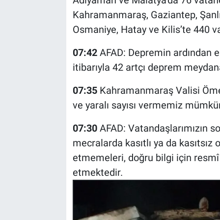
Adıyaman ve Malatya’da 76 vatand
Kahramanmaraş, Gaziantep, Şanlıu
Osmaniye, Hatay ve Kilis’te 440 v
07:42
AFAD: Depremin ardından e
itibarıyla 42 artçı deprem meydana
07:35
Kahramanmaraş Valisi Ömer F
ve yaralı sayısı vermemiz mümkün 
07:30
AFAD: Vatandaşlarımızın so
mecralarda kasıtlı ya da kasıtsız ol
etmemeleri, doğru bilgi için resm
etmektedir.