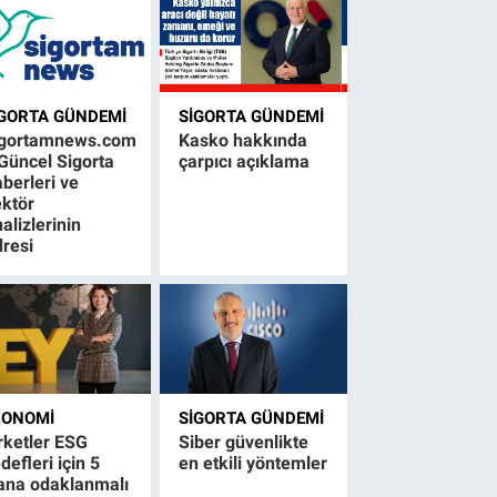
IGORTA GÜNDEMI
SIGORTA GÜNDEMI
igortamnews.com
Kasko hakkında
Güncel Sigorta
çarpıcı açıklama
berleri ve
ktör
alizlerinin
resi
KONOMI
SIGORTA GÜNDEMI
rketler ESG
Siber güvenlikte
defleri için 5
en etkili yöntemler
ana odaklanmalı