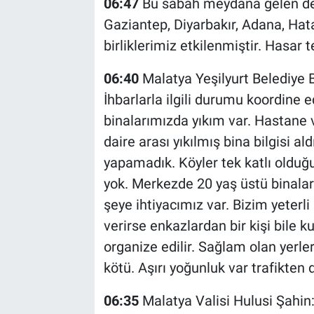
06:47
Bu sabah meydana gelen d
Gaziantep, Diyarbakır, Adana, Hata
birliklerimiz etkilenmiştir. Hasar
06:40
Malatya Yeşilyurt Belediye
İhbarlarla ilgili durumu koordine 
binalarımızda yıkım var. Hastane 
daire arası yıkılmış bina bilgisi a
yapamadık. Köyler tek katlı olduğ
yok. Merkezde 20 yaş üstü binalarda
şeye ihtiyacımız var. Bizim yeterli
verirse enkazlardan bir kişi bile ku
organize edilir. Sağlam olan yerle
kötü. Aşırı yoğunluk var trafikten d
06:35
Malatya Valisi Hulusi Şahin: 