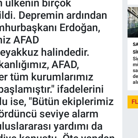
 ülkenin birçok
ldi. Depremin ardından
mhurbaşkanı Erdoğan,
imiz AFAD
S
eyakkuz halindedir.
S
Si
akanlığımız, AFAD,
mü
sa
iğer tüm kurumlarımız
de
al
aşlamıştır." ifadelerini
u ise, "Bütün ekiplerimiz
F
Dördüncü seviye alarm
uluslararası yardımı da