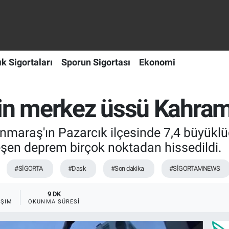
ık Sigortaları
Sporun Sigortası
Ekonomi
rin merkez üssü Kahra
anmaraş'ın Pazarcık ilçesinde 7,4 büyü
eşen deprem birçok noktadan hissedildi.
#SİGORTA
#Dask
#Son dakika
#SİGORTAMNEWS
1
9 DK
AŞIM
OKUNMA SÜRESI