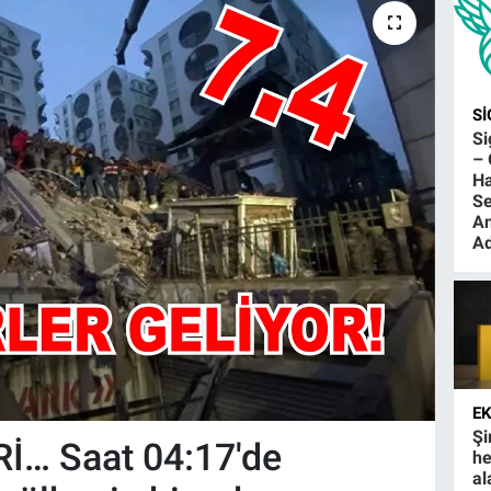
S
S
– 
Ha
Se
An
Ad
E
Şi
… Saat 04:17'de
he
al