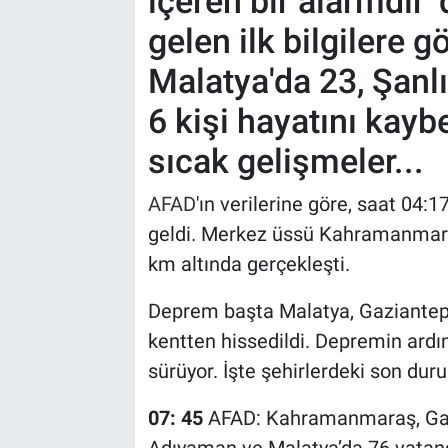
içeren bir alarmdır'
gelen ilk bilgilere 
Malatya'da 23, Şanlı
6 kişi hayatını kaybe
sıcak gelişmeler...
AFAD
'ın verilerine göre, saat 04
geldi. Merkez üssü Kahramanmaraş
km altında gerçekleşti.
Deprem başta Malatya, Gaziantep
kentten hissedildi. Depremin ardı
sürüyor. İşte şehirlerdeki son duru
07: 45
AFAD: Kahramanmaraş, Gazia