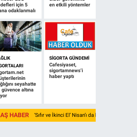
defleri için 5
en etkili yöntemler
ana odaklanmalı
AĞLIK
SIGORTA GÜNDEMI
Cafesiyaset,
IGORTALARI
sigortamnews’i
gortam.net
haber yaptı
şterilerinin
ğlığını seyahatte
 güvence altına
ıyor
LAŞ HABER
‘Sıfır ve İkinci El’ Nisan’ı da kayıpla kapadı