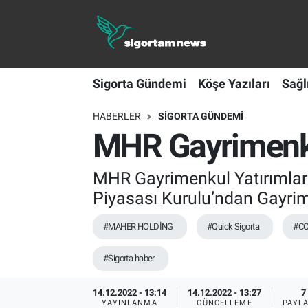
Sigorta Gündemi
Sigorta Gündemi
Köşe Yazıları
Sağl
Köşe Yazıları
HABERLER
SIGORTA GÜNDEMI
Sağlık Sigortaları
MHR Gayrimenkul
Sporun Sigortası
MHR Gayrimenkul Yatırımlar
Ekonomi
Piyasası Kurulu’ndan Gayrimen
#MAHER HOLDİNG
#Quick Sigorta
#CO
#Sigorta haber
14.12.2022 - 13:14
14.12.2022 - 13:27
7
YAYINLANMA
GÜNCELLEME
PAYL