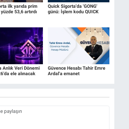
ta ilk yarıda prim
Quick Sigorta'da 'GONG'
 yüzde 53,6 artırdı
günü: İşlem kodu QUICK
a Anlık Veri Dönemi
Güvence Hesabı Tahir Emre
’da ele alınacak
Ardal'a emanet