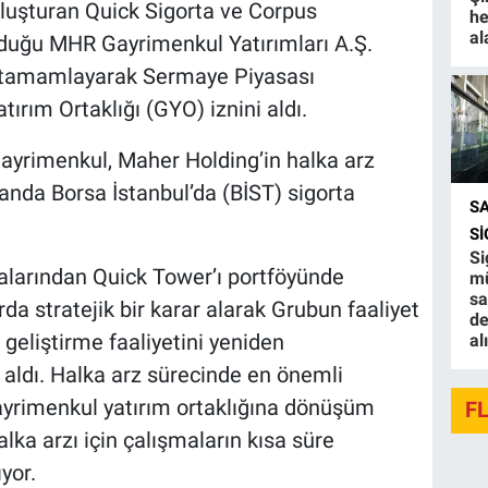
luşturan Quick Sigorta ve Corpus
he
al
lduğu MHR Gayrimenkul Yatırımları A.Ş.
ı tamamlayarak Sermaye Piyasası
ırım Ortaklığı (GYO) iznini aldı.
ayrimenkul, Maher Holding’in halka arz
manda Borsa İstanbul’da (BİST) sigorta
S
.
S
Si
nalarından Quick Tower’ı portföyünde
mü
sa
da stratejik bir karar alarak Grubun faaliyet
de
 geliştirme faaliyetini yeniden
al
 aldı. Halka arz sürecinde en önemli
ayrimenkul yatırım ortaklığına dönüşüm
F
ka arzı için çalışmaların kısa süre
yor.