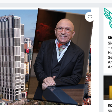
S
S
– 
Ha
Se
An
Ad
E
Şi