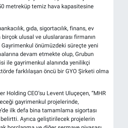
 50 metreküp temiz hava kapasitesine
ankacılık, gıda, sigortacılık, finans, ev
n birçok ulusal ve uluslararası firmanın
R Gayrimenkul önümüzdeki süreçte yeni
şmalarına devam etmekte olup, Grubun
isi ile gayrimenkul alanında yenilikçi
ektörde farklılaşan öncü bir GYO Şirketi olma
her Holding CEO’su Levent Uluçeçen, “MHR
receği gayrimenkul projelerinde,
e’de ilk defa bina tamamlama sigortası
lirtti. Ayrıca geliştirilecek projelerin
cak borçlanma ve diğer sermaye piyasası