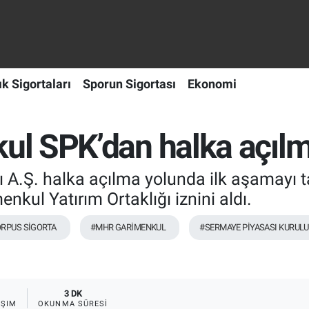
ık Sigortaları
Sporun Sigortası
Ekonomi
 SPK’dan halka açılma 
ı A.Ş. halka açılma yolunda ilk aşamay
kul Yatırım Ortaklığı iznini aldı.
RPUS SİGORTA
#MHR GARİMENKUL
#SERMAYE PİYASASI KURULU
3 DK
AŞIM
OKUNMA SÜRESI