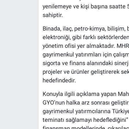
yenilemeye ve kişi başına saatte
sahiptir.
Binada, ilaç, petro-kimya, bilişim, b
elektroniği, gibi farklı sektörlerde
yönetim ofisi yer almaktadır. MH
gayrimenkul yatırımları için çalı
sigorta ve finans alanındaki sinerj
projeler ve ürünler geliştirerek s
hedefindedir.
Konuyla ilgili açıklama yapan Ma
GYO’nun halka arz sonrası gelişti
gayrimenkul yatırmcılarına Türkiy
teminatı sağlamayı hedeflediğini” be
finansman modellerinde, çıkarıla