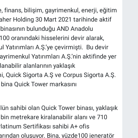
 finans, bilişim, gayrimenkul, enerji, eğitim
aher Holding 30 Mart 2021 tarihinde aktif
ı binasının bulunduğu AND Anadolu
100 oranındaki hisselerini devir alarak,
Yatırımları A.Ş.’ye çevirmişti. Bu devir
rimenkul Yatırımları A.Ş.’nin aktifinde yer
anabilir alanlarının yaklaşık
i, Quick Sigorta A.Ş ve Corpus Sigorta A.Ş.
ek bina Quick Tower markasını
lün sahibi olan Quick Tower binası, yaklaşık
bin metrekare kiralanabilir alanı ve 710
Platinum Sertifikası sahibi A+ ofis
rından oluşuyor. Bina, yüzde100 jeneratör