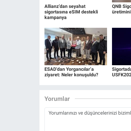
Allianz’dan seyahat
QNB Sigor
sigortasına eSIM destekli
üretimini
kampanya
ESAD’dan Yorgancılar’a
Sigortad
ziyaret: Neler konuşuldu?
USFK2026
Yorumlar