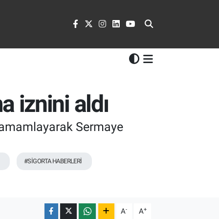
iznini aldı
ı tamamlayarak Sermaye
#SİGORTA HABERLERİ
-
+
A
A