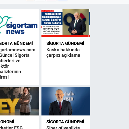
IGORTA GÜNDEMI
SIGORTA GÜNDEMI
igortamnews.com
Kasko hakkında
Güncel Sigorta
çarpıcı açıklama
berleri ve
ktör
alizlerinin
resi
KONOMI
SIGORTA GÜNDEMI
rketler ESG
Siber güvenlikte