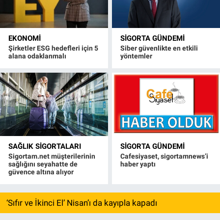
EKONOMI
SIGORTA GÜNDEMI
Şirketler ESG hedefleri için 5
Siber güvenlikte en etkili
alana odaklanmalı
yöntemler
SAĞLIK SIGORTALARI
SIGORTA GÜNDEMI
Sigortam.net müşterilerinin
Cafesiyaset, sigortamnews’i
sağlığını seyahatte de
haber yaptı
güvence altına alıyor
‘Sıfır ve İkinci El’ Nisan’ı da kayıpla kapadı