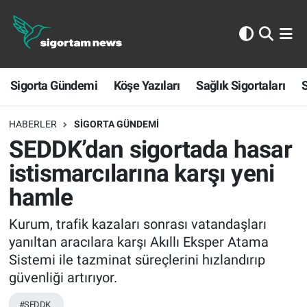
Sigorta Gündemi
Sigorta Gündemi
Köşe Yazıları
Sağlık Sigortaları
S
Köşe Yazıları
Sağlık Sigortaları
HABERLER
SIGORTA GÜNDEMI
SEDDK’dan sigortada hasar
Sporun Sigortası
istismarcılarına karşı yeni
hamle
Ekonomi
Kurum, trafik kazaları sonrası vatandaşları
yanıltan aracılara karşı Akıllı Eksper Atama
Sistemi ile tazminat süreçlerini hızlandırıp
güvenliği artırıyor.
#SEDDK