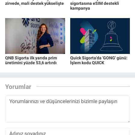
zirvede, mali destek yükselişte
sigortasına eSIM destekli
kampanya
QNB Sigorta ilk yarıda prim
Quick Sigorta'da 'GONG' günü:
üretimini yüzde 53,6 artırdı
İşlem kodu QUICK
Yorumlar