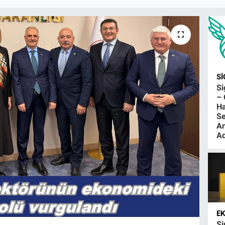
S
S
– 
Ha
Se
An
Ad
E
Şi