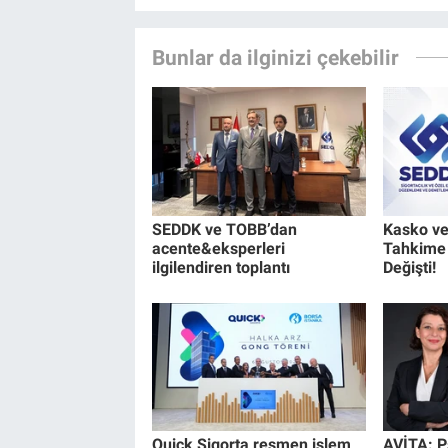
Bunlar da ilginizi çekebilir
SEDDK ve TOBB’dan
Kasko ve
acente&eksperleri
Tahkime 
ilgilendiren toplantı
Değişti!
Quick Sigorta resmen işlem
AVİTA: P