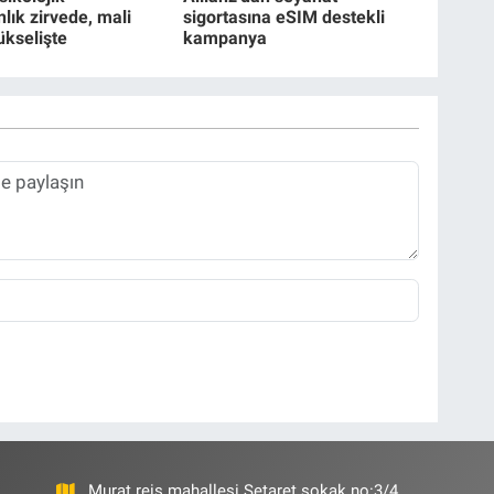
lık zirvede, mali
sigortasına eSIM destekli
ükselişte
kampanya
Murat reis mahallesi Şetaret sokak no:3/4