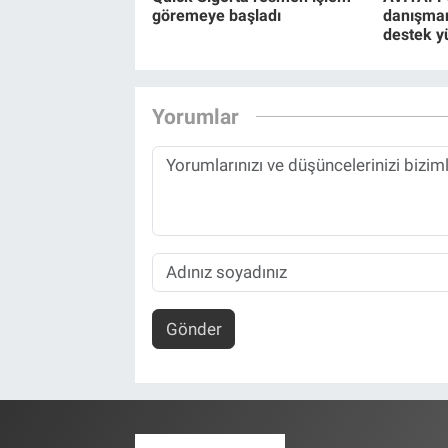
göremeye başladı
danışman
destek y
Yorumlar
Gönder