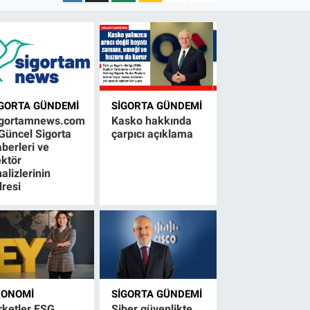
IGORTA GÜNDEMI
SIGORTA GÜNDEMI
igortamnews.com
Kasko hakkında
Güncel Sigorta
çarpıcı açıklama
berleri ve
ktör
alizlerinin
resi
KONOMI
SIGORTA GÜNDEMI
rketler ESG
Siber güvenlikte