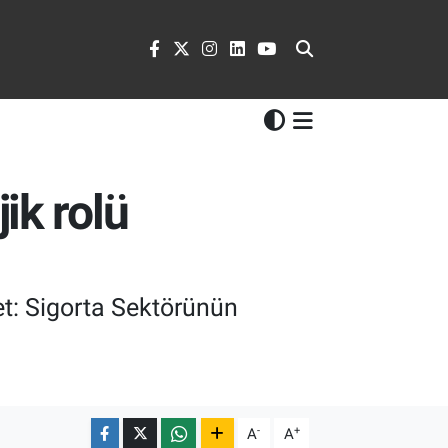
ik rolü
ret: Sigorta Sektörünün
-
+
A
A