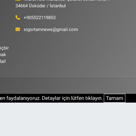
34664 Üsküdar / İstanbul
+905522119853
sigortamnews@gmail.com
içbir
ynak
ail
n faydalanıyoruz. Detaylar için lütfen tıklayın.
Tamam