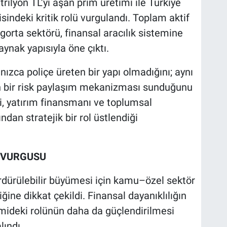
ilyon TL’yi aşan prim üretimi ile Türkiye
sindeki kritik rolü vurgulandı. Toplam aktif
gorta sektörü, finansal aracılık sistemine
aynak yapısıyla öne çıktı.
nızca poliçe üreten bir yapı olmadığını; aynı
n bir risk paylaşım mekanizması sunduğunu
i, yatırım finansmanı ve toplumsal
ndan stratejik bir rol üstlendiği
İ VURGUSU
rdürülebilir büyümesi için kamu–özel sektör
iğine dikkat çekildi. Finansal dayanıklılığın
omideki rolünün daha da güçlendirilmesi
lındı.