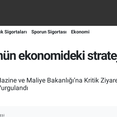
ık Sigortaları
Sporun Sigortası
Ekonomi
nün ekonomideki stratej
Hazine ve Maliye Bakanlığı’na Kritik Ziya
Vurgulandı
ESI