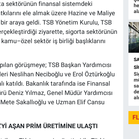
ta sektörünün finansal sistemdeki
he
al
ılarını ele almak üzere Hazine ve Maliye
bir araya geldi. TSB Yönetim Kurulu, TSB
rçekleştirdiği ziyarette, sigorta sektörünün
 kamu–özel sektör iş birliği başlıklarını
S
apılan görüşmeye; TSB Başkan Yardımcısı
S
eri Neslihan Neciboğlu ve Erol Öztürkoğlu
Si
mü
ı katıldı. Bakanlık tarafında ise Finansal
sa
de
rü Deniz Yılmaz, Genel Müdür Yardımcısı
al
Mete Sakallıoğlu ve Uzman Elif Cansu
F
’Yİ AŞAN PRİM ÜRETİMİNE ULAŞTI