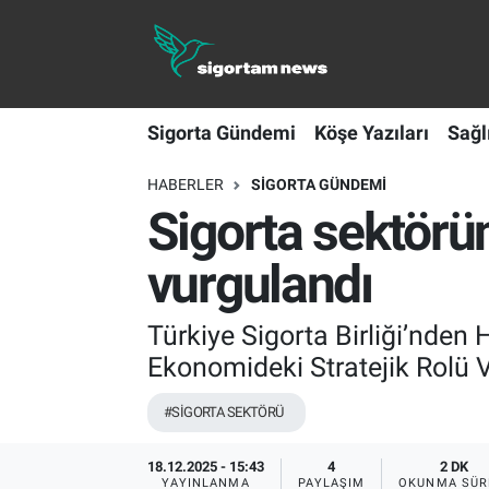
Sigorta Gündemi
Sigorta Gündemi
Köşe Yazıları
Sağl
Köşe Yazıları
HABERLER
SIGORTA GÜNDEMI
Sağlık Sigortaları
Sigorta sektörü
Sporun Sigortası
vurgulandı
Ekonomi
Türkiye Sigorta Birliği’nden 
Ekonomideki Stratejik Rolü 
#SİGORTA SEKTÖRÜ
18.12.2025 - 15:43
4
2 DK
YAYINLANMA
PAYLAŞIM
OKUNMA SÜR