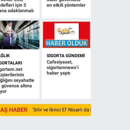
defleri için 5
en etkili yöntemler
ana odaklanmalı
AĞLIK
SIGORTA GÜNDEMI
Cafesiyaset,
IGORTALARI
sigortamnews’i
gortam.net
haber yaptı
şterilerinin
ğlığını seyahatte
 güvence altına
ıyor
LAŞ HABER
‘Sıfır ve İkinci El’ Nisan’ı da kayıpla kapadı