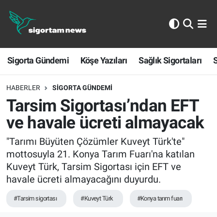
Sigorta Gündemi
Sigorta Gündemi
Köşe Yazıları
Sağlık Sigortaları
S
Köşe Yazıları
Sağlık Sigortaları
HABERLER
SIGORTA GÜNDEMI
Tarsim Sigortası’ndan EFT
Sporun Sigortası
ve havale ücreti almayacak
Ekonomi
"Tarımı Büyüten Çözümler Kuveyt Türk'te"
mottosuyla 21. Konya Tarım Fuarı'na katılan
Kuveyt Türk, Tarsim Sigortası için EFT ve
havale ücreti almayacağını duyurdu.
#Tarsim sigortası
#Kuveyt Türk
#Konya tarım fuarı