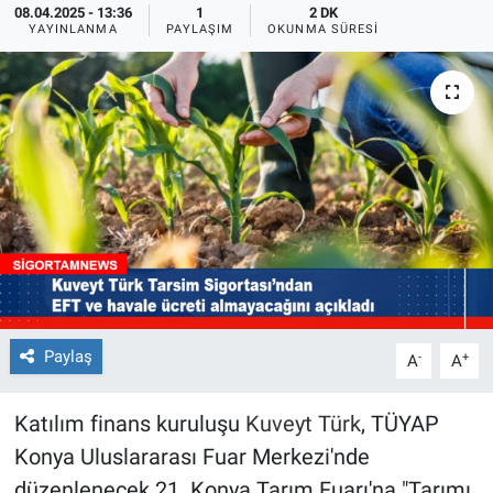
08.04.2025 - 13:36
1
2 DK
YAYINLANMA
PAYLAŞIM
OKUNMA SÜRESI
Paylaş
-
+
A
A
Katılım finans kuruluşu
Kuveyt Türk
, TÜYAP
Konya Uluslararası Fuar Merkezi'nde
düzenlenecek 21. Konya Tarım Fuarı'na "Tarımı