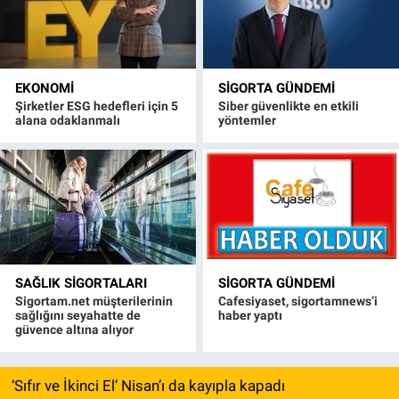
EKONOMI
SIGORTA GÜNDEMI
Şirketler ESG hedefleri için 5
Siber güvenlikte en etkili
alana odaklanmalı
yöntemler
SAĞLIK SIGORTALARI
SIGORTA GÜNDEMI
Sigortam.net müşterilerinin
Cafesiyaset, sigortamnews’i
sağlığını seyahatte de
haber yaptı
güvence altına alıyor
‘Sıfır ve İkinci El’ Nisan’ı da kayıpla kapadı