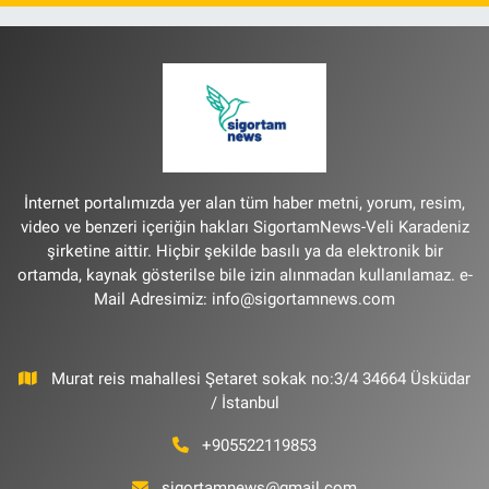
İnternet portalımızda yer alan tüm haber metni, yorum, resim,
video ve benzeri içeriğin hakları SigortamNews-Veli Karadeniz
şirketine aittir. Hiçbir şekilde basılı ya da elektronik bir
ortamda, kaynak gösterilse bile izin alınmadan kullanılamaz. e-
Mail Adresimiz:
info@sigortamnews.com
Murat reis mahallesi Şetaret sokak no:3/4 34664 Üsküdar
/ İstanbul
+905522119853
sigortamnews@gmail.com