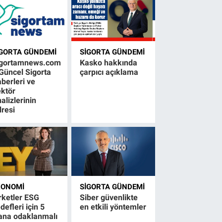
IGORTA GÜNDEMI
SIGORTA GÜNDEMI
igortamnews.com
Kasko hakkında
Güncel Sigorta
çarpıcı açıklama
berleri ve
ktör
alizlerinin
resi
KONOMI
SIGORTA GÜNDEMI
rketler ESG
Siber güvenlikte
defleri için 5
en etkili yöntemler
ana odaklanmalı