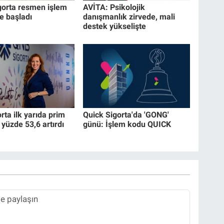
gorta resmen işlem
AVİTA: Psikolojik
 başladı
danışmanlık zirvede, mali
destek yükselişte
ta ilk yarıda prim
Quick Sigorta'da 'GONG'
 yüzde 53,6 artırdı
günü: İşlem kodu QUICK