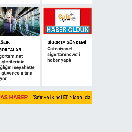
AĞLIK
SIGORTA GÜNDEMI
Cafesiyaset,
IGORTALARI
sigortamnews’i
gortam.net
haber yaptı
şterilerinin
ğlığını seyahatte
 güvence altına
ıyor
LAŞ HABER
‘Sıfır ve İkinci El’ Nisan’ı da kayıpla kapadı