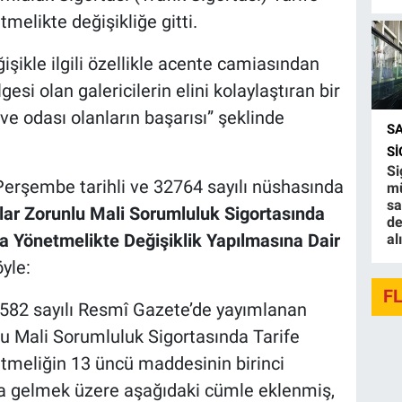
elikte değişikliğe gitti.
ikle ilgili özellikle acente camiasından
gesi olan galericilerin elini kolaylaştıran bir
ve odası olanların başarısı” şeklinde
S
S
Si
Perşembe tarihli ve 32764 sayılı nüshasında
mü
sa
lar Zorunlu Mali Sorumluluk Sigortasında
de
a Yönetmelikte Değişiklik Yapılmasına Dair
al
yle:
F
6582 sayılı Resmî Gazete’de yayımlanan
lu Mali Sorumluluk Sigortasında Tarife
meliğin 13 üncü maddesinin birinci
ra gelmek üzere aşağıdaki cümle eklenmiş,