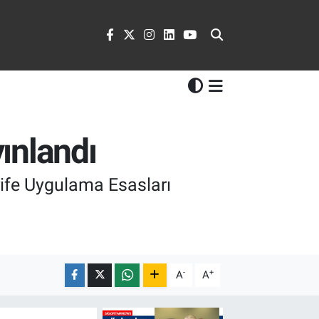
yınlandı
rife Uygulama Esasları
-
+
A
A