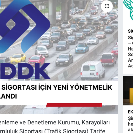
S
S
– 
Ha
Se
An
Ad
E
Şi
üzenleme ve Denetleme Kurumu, Karayolları
he
al
luluk Sigortası (Trafik Sigortası) Tarife