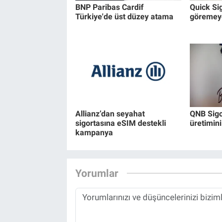
BNP Paribas Cardif
Quick Si
Türkiye'de üst düzey atama
göremeye
Allianz’dan seyahat
QNB Sigor
sigortasına eSIM destekli
üretimini
kampanya
Yorumlar