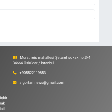
Murat reis mahallesi Şetaret sokak no:3/4
34664 Üsküdar / İstanbul
+905522119853
sigortamnews@gmail.com
içbir
ynak
ail