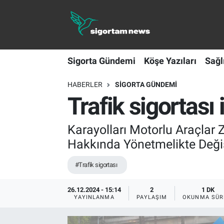
Sigorta Gündemi
Sigorta Gündemi
Köşe Yazıları
Sağl
Köşe Yazıları
HABERLER
SIGORTA GÜNDEMI
Sağlık Sigortaları
Trafik sigortası
Sporun Sigortası
Karayolları Motorlu Araçlar
Ekonomi
Hakkında Yönetmelikte Değiş
#Trafik sigortası
26.12.2024 - 15:14
2
1 DK
YAYINLANMA
PAYLAŞIM
OKUNMA SÜR