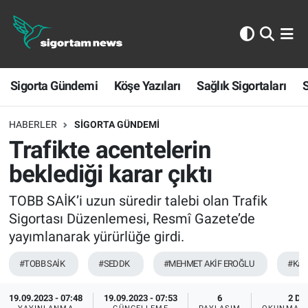
Sigorta Gündemi
Sigorta Gündemi
Köşe Yazıları
Sağlık Sigortaları
S
Köşe Yazıları
Sağlık Sigortaları
HABERLER
SIGORTA GÜNDEMI
Trafikte acentelerin
Sporun Sigortası
beklediği karar çıktı
Ekonomi
TOBB SAİK’i uzun süredir talebi olan Trafik
Sigortası Düzenlemesi, Resmî Gazete’de
yayımlanarak yürürlüğe girdi.
#TOBB SAİK
#SEDDK
#MEHMET AKİF EROĞLU
#Kara
19.09.2023 - 07:48
19.09.2023 - 07:53
6
2 DK