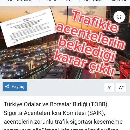
YAYINLANMA
GÜNCELLEME
PAYLAŞIM
OKUNMA S
Paylaş
-
+
A
A
Türkiye Odalar ve Borsalar Birliği (TOBB)
Sigorta Acenteleri İcra Komitesi (
SAİK
),
acentelerin zorunlu trafik sigortası kesememe