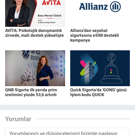
AVİTA: Psikolojik danışmanlık
Allianz’dan seyahat
zirvede, mali destek yükselişte
sigortasına eSIM destekli
kampanya
QNB Sigorta ilk yarıda prim
Quick Sigorta'da 'GONG' günü:
üretimini yüzde 53,6 artırdı
İşlem kodu QUICK
Yorumlar