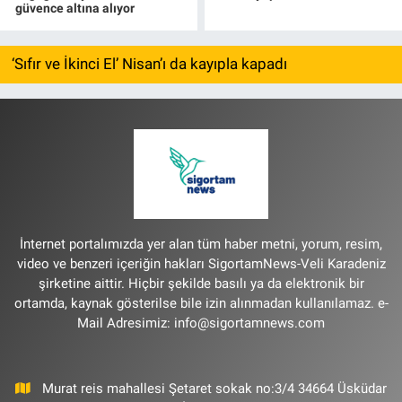
güvence altına alıyor
‘Sıfır ve İkinci El’ Nisan’ı da kayıpla kapadı
İnternet portalımızda yer alan tüm haber metni, yorum, resim,
video ve benzeri içeriğin hakları SigortamNews-Veli Karadeniz
şirketine aittir. Hiçbir şekilde basılı ya da elektronik bir
ortamda, kaynak gösterilse bile izin alınmadan kullanılamaz. e-
Mail Adresimiz:
info@sigortamnews.com
Murat reis mahallesi Şetaret sokak no:3/4 34664 Üsküdar