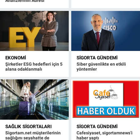
Analizlerinin Adresi
EKONOMI
SIGORTA GÜNDEMI
Şirketler ESG hedefleri için 5
Siber güvenlikte en etkili
alana odaklanmalı
yöntemler
SAĞLIK SIGORTALARI
SIGORTA GÜNDEMI
Sigortam.net müşterilerinin
Cafesiyaset, sigortamnews’i
sağlığını seyahatte de
haber yaptı