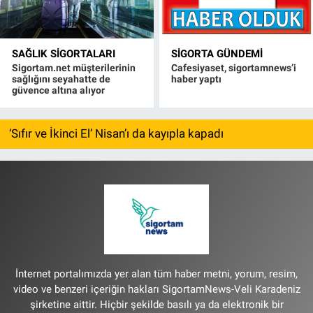
SAĞLIK SIGORTALARI
SIGORTA GÜNDEMI
Sigortam.net müşterilerinin
Cafesiyaset, sigortamnews’i
sağlığını seyahatte de
haber yaptı
güvence altına alıyor
‘Sıfır ve İkinci El’ Nisan’ı da kayıpla kapadı
İnternet portalımızda yer alan tüm haber metni, yorum, resim,
video ve benzeri içeriğin hakları SigortamNews-Veli Karadeniz
şirketine aittir. Hiçbir şekilde basılı ya da elektronik bir