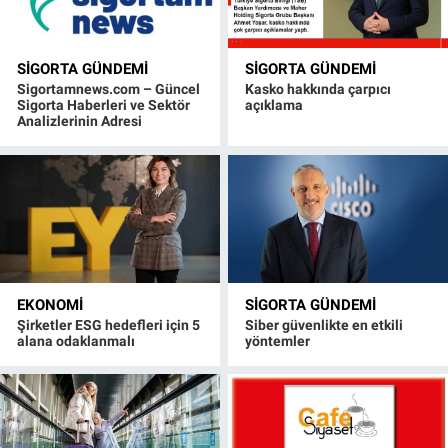
SIGORTA GÜNDEMI
SIGORTA GÜNDEMI
Sigortamnews.com – Güncel
Kasko hakkında çarpıcı
Sigorta Haberleri ve Sektör
açıklama
Analizlerinin Adresi
EKONOMI
SIGORTA GÜNDEMI
Şirketler ESG hedefleri için 5
Siber güvenlikte en etkili
alana odaklanmalı
yöntemler