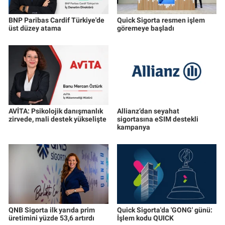
BNP Paribas Cardif Türkiye'de
Quick Sigorta resmen işlem
üst düzey atama
göremeye başladı
AVİTA: Psikolojik danışmanlık
Allianz’dan seyahat
zirvede, mali destek yükselişte
sigortasına eSIM destekli
kampanya
QNB Sigorta ilk yarıda prim
Quick Sigorta'da 'GONG' günü:
üretimini yüzde 53,6 artırdı
İşlem kodu QUICK