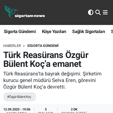
Sigorta Gündemi
Sigorta Gündemi
Köşe Yazıları
Sağlık Sigortaları
S
Köşe Yazıları
Sağlık Sigortaları
HABERLER
SIGORTA GÜNDEMI
Türk Reasürans Özgür
Sporun Sigortası
Bülent Koç’a emanet
Ekonomi
Türk Reasürans’ta bayrak değişimi. Şirketim
kurucu genel müdürü Selva Eren, görevini
Özgür Bülent Koç’a devretti.
#Özgür Bülent Koç
12.09.2025 - 19:06
5
2 DK