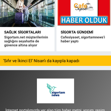
SAĞLIK SIGORTALARI
SIGORTA GÜNDEMI
Sigortam.net müşterilerinin
Cafesiyaset, sigortamnews’i
sağlığını seyahatte de
haber yaptı
güvence altına alıyor
‘Sıfır ve İkinci El’ Nisan’ı da kayıpla kapadı
İnternet portalımızda yer alan tüm haber metni, yorum, resim,