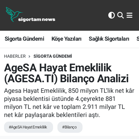
Sigorta Gündemi
Sigorta Gündemi
Köşe Yazıları
Sağlık Sigortaları
S
Köşe Yazıları
Sağlık Sigortaları
HABERLER
SIGORTA GÜNDEMI
AgeSA Hayat Emeklilik
Sporun Sigortası
(AGESA.TI) Bilanço Analizi
Ekonomi
Agesa Hayat Emeklilik, 850 milyon TL’lik net kâr
piyasa beklentisi üstünde 4.çeyrekte 881
milyon TL net kâr ve toplam 2.911 milyar TL
net kâr paylaşarak beklentileri aştı.
#AgeSA Hayat Emeklilik
#Bilanço