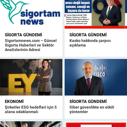
SIGORTA GÜNDEMI
SIGORTA GÜNDEMI
Sigortamnews.com – Güncel
Kasko hakkında çarpıcı
Sigorta Haberleri ve Sektör
açıklama
Analizlerinin Adresi
EKONOMI
SIGORTA GÜNDEMI
Şirketler ESG hedefleri için 5
Siber güvenlikte en etkili
alana odaklanmalı
yöntemler