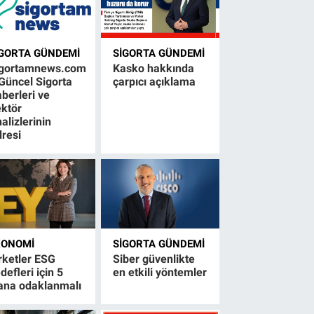
IGORTA GÜNDEMI
SIGORTA GÜNDEMI
igortamnews.com
Kasko hakkında
Güncel Sigorta
çarpıcı açıklama
berleri ve
ktör
alizlerinin
resi
KONOMI
SIGORTA GÜNDEMI
rketler ESG
Siber güvenlikte
defleri için 5
en etkili yöntemler
ana odaklanmalı