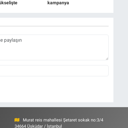
ükselişte
kampanya
Murat reis mahallesi Şetaret sokak no:3/4
34664 Üsküdar / İstanbul