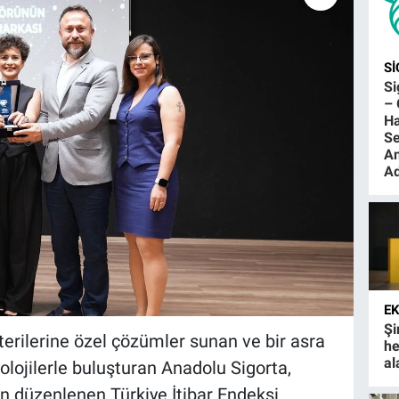
S
S
– 
Ha
Se
An
Ad
E
Şi
şterilerine özel çözümler sunan ve bir asra
he
al
olojilerle buluşturan Anadolu Sigorta,
an düzenlenen Türkiye İtibar Endeksi