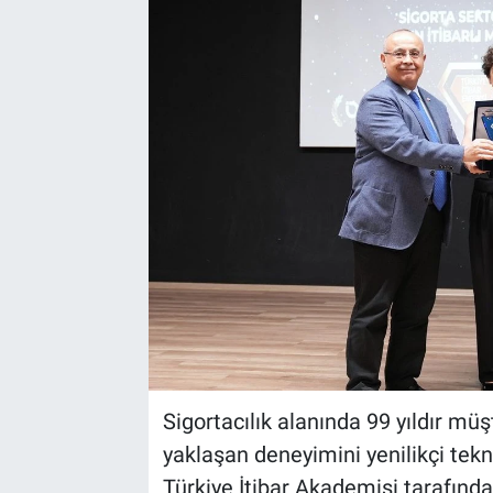
Sigortacılık alanında 99 yıldır mü
yaklaşan deneyimini yenilikçi tekn
Türkiye İtibar Akademisi tarafınd