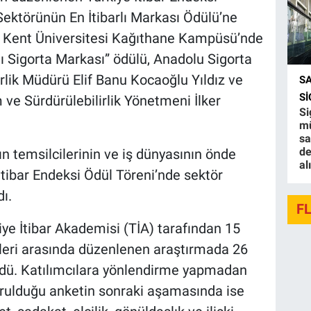
Sektörünün En İtibarlı Markası Ödülü’ne
ul Kent Üniversitesi Kağıthane Kampüsü’nde
rlı Sigorta Markası” ödülü, Anadolu Sigorta
rlik Müdürü Elif Banu Kocaoğlu Yıldız ve
S
S
ve Sürdürülebilirlik Yönetmeni İlker
Si
mü
sa
de
n temsilcilerinin ve iş dünyasının önde
al
 İtibar Endeksi Ödül Töreni’nde sektör
dı.
F
iye İtibar Akademisi (TİA) tarafından 15
hleri arasında düzenlenen araştırmada 26
üldü. Katılımcılara yönlendirme yapmadan
 sorulduğu anketin sonraki aşamasında ise