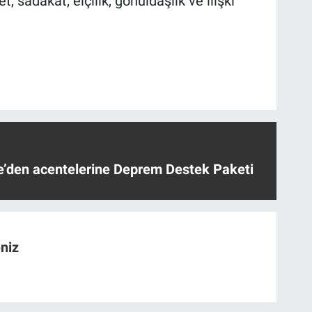
 sadakat, elçilik, gönüldaşlık ve ilişki
ye’den acentelerine Deprem Destek Paketi
niz