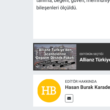
tanıma, beğeni, güven, memnuniyet,
bileşenleri ölçüldü.
EDITÖRÜN SEÇTIĞI
Allianz Türki
EDITÖR HAKKINDA
Hasan Burak Karade