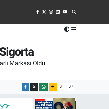
 Sigorta
barlı Markası Oldu
-
+
A
A