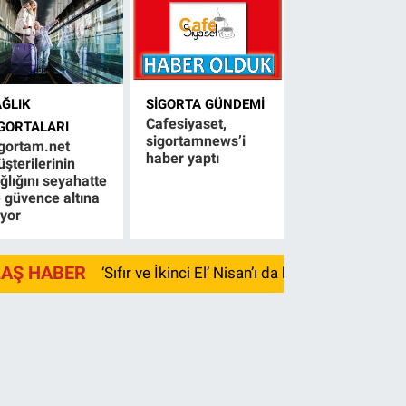
AĞLIK
SIGORTA GÜNDEMI
Cafesiyaset,
IGORTALARI
sigortamnews’i
gortam.net
haber yaptı
şterilerinin
ğlığını seyahatte
 güvence altına
ıyor
LAŞ HABER
‘Sıfır ve İkinci El’ Nisan’ı da kayıpla kapadı