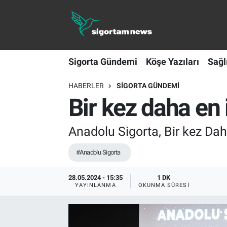
Sigorta Gündemi
Sigorta Gündemi
Köşe Yazıları
Sağl
Köşe Yazıları
HABERLER
SIGORTA GÜNDEMI
Sağlık Sigortaları
Bir kez daha en 
Sporun Sigortası
Anadolu Sigorta, Bir kez Daha
Ekonomi
#Anadolu Sigorta
28.05.2024 - 15:35
1 DK
YAYINLANMA
OKUNMA SÜRESI