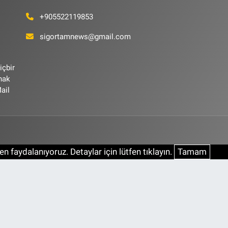
+905522119853
sigortamnews@gmail.com
içbir
ynak
ail
n faydalanıyoruz. Detaylar için lütfen tıklayın.
Tamam