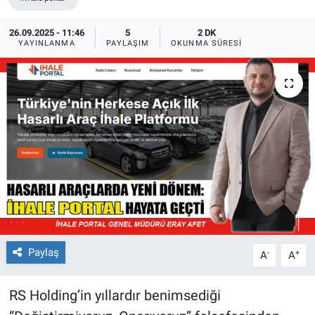
26.09.2025 - 11:46
5
2 DK
YAYINLANMA
PAYLAŞIM
OKUNMA SÜRESI
Paylaş
-
+
A
A
RS Holding’in yıllardır benimsediği