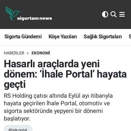
Sigorta Gündemi
Sigorta Gündemi
Köşe Yazıları
Sağlık Sigortaları
S
Köşe Yazıları
Sağlık Sigortaları
HABERLER
EKONOMI
Hasarlı araçlarda yeni
Sporun Sigortası
dönem: ‘İhale Portal’ hayata
geçti
Ekonomi
RS Holding çatısı altında Eylül ayı itibarıyla
hayata geçirilen İhale Portal, otomotiv ve
sigorta sektöründe yepyeni bir dönemi
başlatıyor.
#Ihale portal