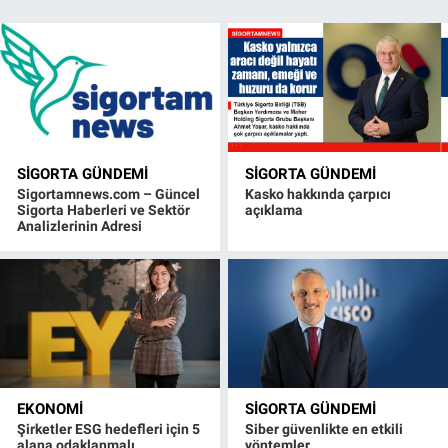
SIGORTA GÜNDEMI
SIGORTA GÜNDEMI
Sigortamnews.com – Güncel
Kasko hakkında çarpıcı
Sigorta Haberleri ve Sektör
açıklama
Analizlerinin Adresi
EKONOMI
SIGORTA GÜNDEMI
Şirketler ESG hedefleri için 5
Siber güvenlikte en etkili
alana odaklanmalı
yöntemler