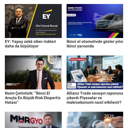
EY: Yapay zekâ siber riskleri
İkinci el otomotivde gözler yılın
daha da büyütüyor
ikinci yarısında
Naim Çetintürk: “İkinci El
Allianz Trade savaşın raporunu
Araçta En Büyük Risk Ekspertiz
çıkardı Piyasalar ve
Hatası”
makroekonomi nasıl etkilenir?