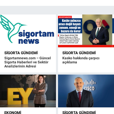
SIGORTA GÜNDEMI
SIGORTA GÜNDEMI
Sigortamnews.com – Güncel
Kasko hakkında çarpıcı
Sigorta Haberleri ve Sektör
açıklama
Analizlerinin Adresi
EKONOMI
SIGORTA GÜNDEMI