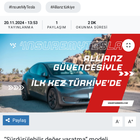
#InsureMyTesla
#Allianz türkiye
20.11.2024 - 13:53
1
2 DK
YAYINLANMA
PAYLAŞIM
OKUNMA SÜRESI
Paylaş
-
+
A
A
“Sürdürülebilir değer yaratma” modeli