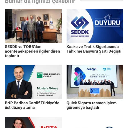
Bunlar da ilginizi çekebilir
SEDDK ve TOBB’dan
Kasko ve Trafik Sigortasında
acente&eksperleri ilgilendiren
Tahkime Başvuru Şartı Değişti!
toplantı
BNP Paribas Cardif Türkiye'de
Quick Sigorta resmen işlem
üst düzey atama
göremeye başladı