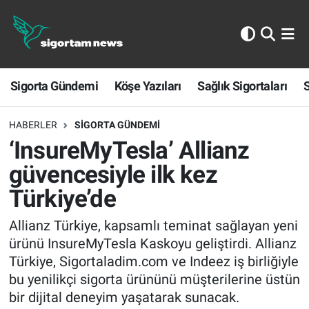
Sigorta Gündemi
Sigorta Gündemi
Köşe Yazıları
Sağlık Sigortaları
S
Köşe Yazıları
Sağlık Sigortaları
HABERLER
SIGORTA GÜNDEMI
‘InsureMyTesla’ Allianz
Sporun Sigortası
güvencesiyle ilk kez
Türkiye’de
Ekonomi
Allianz Türkiye, kapsamlı teminat sağlayan yeni
ürünü InsureMyTesla Kaskoyu geliştirdi. Allianz
Türkiye, Sigortaladim.com ve Indeez iş birliğiyle
bu yenilikçi sigorta ürününü müşterilerine üstün
bir dijital deneyim yaşatarak sunacak.