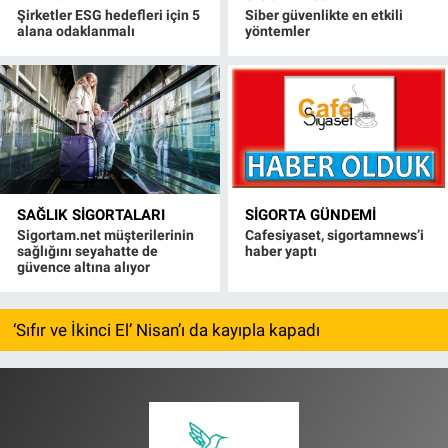
Şirketler ESG hedefleri için 5
Siber güvenlikte en etkili
alana odaklanmalı
yöntemler
SAĞLIK SIGORTALARI
SIGORTA GÜNDEMI
Sigortam.net müşterilerinin
Cafesiyaset, sigortamnews’i
sağlığını seyahatte de
haber yaptı
güvence altına alıyor
‘Sıfır ve İkinci El’ Nisan’ı da kayıpla kapadı