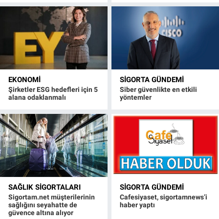
EKONOMI
SIGORTA GÜNDEMI
Şirketler ESG hedefleri için 5
Siber güvenlikte en etkili
alana odaklanmalı
yöntemler
SAĞLIK SIGORTALARI
SIGORTA GÜNDEMI
Sigortam.net müşterilerinin
Cafesiyaset, sigortamnews’i
sağlığını seyahatte de
haber yaptı
güvence altına alıyor