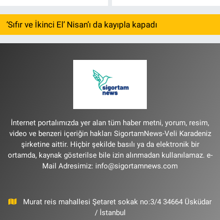
‘Sıfır ve İkinci El’ Nisan’ı da kayıpla kapadı
İnternet portalımızda yer alan tüm haber metni, yorum, resim,
video ve benzeri içeriğin hakları SigortamNews-Veli Karadeniz
şirketine aittir. Hiçbir şekilde basılı ya da elektronik bir
ortamda, kaynak gösterilse bile izin alınmadan kullanılamaz. e-
Mail Adresimiz:
info@sigortamnews.com
Murat reis mahallesi Şetaret sokak no:3/4 34664 Üsküdar
/ İstanbul