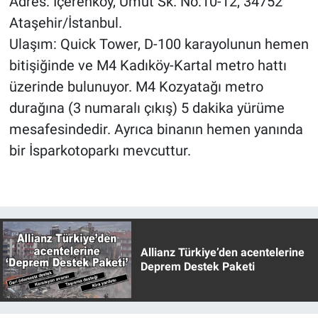
Adres: İçerenköy, Umut Sk. No:10-12, 34752
Ataşehir/İstanbul.
Ulaşım: Quick Tower, D-100 karayolunun hemen
bitişiğinde ve M4 Kadıköy-Kartal metro hattı
üzerinde bulunuyor. M4 Kozyatağı metro
durağına (3 numaralı çıkış) 5 dakika yürüme
mesafesindedir. Ayrıca binanın hemen yanında
bir İsparkotoparkı mevcuttur.
Allianz Türkiye’den acentelerine
Deprem Destek Paketi