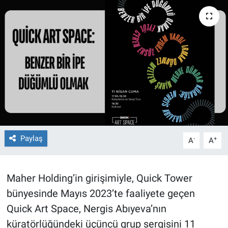
Paylaş
-
+
A
A
Maher Holding’in girişimiyle, Quick Tower
bünyesinde Mayıs 2023’te faaliyete geçen
Quick Art Space, Nergis Abıyeva’nın
küratörlüğündeki üçüncü grup sergisini 11