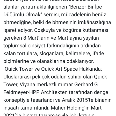
alanlar yaratmakla ilgilenen “Benzer Bir İpe
Düğümlü Olmak” sergisi, mücadelenin henüz
bitmediğine, belki de bitmesinin imkânsızlığına
işaret ediyor. Coşkuyla ve özgürce kutlanması
gereken 8 Mart’ların ve Mart ayına yayılan
toplumsal cinsiyet farkındalığının ardından
kalan tortulara, sloganlara, kelimelere, ifade
biçimlerine ve olanaklarına odaklanıyor.
Quick Tower ve Quick Art Space Hakkında:
Uluslararası pek çok ödülün sahibi olan Quick
Tower, Viyana merkezli mimar Gerhard G.
Feldmeyer-HPP Architekten tarafından denge
konseptiyle tasarlandı ve Aralık 2015’te binanın
inşaatı tamamlandı. Maher Holding’in Mart
2021’de binaya taşınmasıyla lobi katının