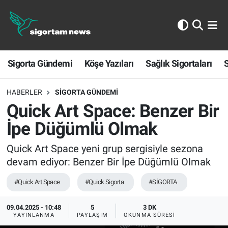
Sigorta Gündemi
Sigorta Gündemi
Köşe Yazıları
Sağlık Sigortaları
S
Köşe Yazıları
Sağlık Sigortaları
HABERLER
SIGORTA GÜNDEMI
Quick Art Space: Benzer Bir
Sporun Sigortası
İpe Düğümlü Olmak
Ekonomi
Quick Art Space yeni grup sergisiyle sezona
devam ediyor: Benzer Bir İpe Düğümlü Olmak
#Quick Art Space
#Quick Sigorta
#SİGORTA
09.04.2025 - 10:48
5
3 DK
YAYINLANMA
PAYLAŞIM
OKUNMA SÜRESI