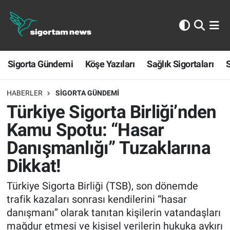
Sigorta Gündemi
Sigorta Gündemi
Köşe Yazıları
Sağlık Sigortaları
S
Köşe Yazıları
Sağlık Sigortaları
HABERLER
SIGORTA GÜNDEMI
Türkiye Sigorta Birliği’nden
Sporun Sigortası
Kamu Spotu: “Hasar
Danışmanlığı” Tuzaklarına
Ekonomi
Dikkat!
Türkiye Sigorta Birliği (TSB), son dönemde
trafik kazaları sonrası kendilerini “hasar
danışmanı” olarak tanıtan kişilerin vatandaşları
mağdur etmesi ve kişisel verilerin hukuka aykırı