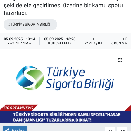
şekilde ele geçirilmesi üzerine bir kamu spotu
hazırladı.
#TÜRKİYE SİGORTA BİRLİĞİ
05.09.2025 - 13:14
05.09.2025 - 13:23
1
1 DK
YAYINLANMA
GÜNCELLEME
PAYLAŞIM
OKUNMA S
Paylaş
-
+