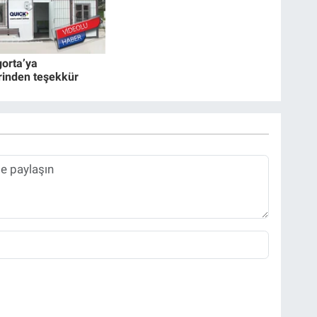
gorta’ya
rinden teşekkür