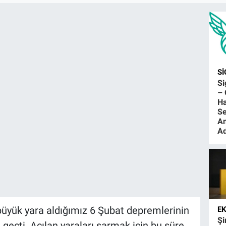
S
S
– 
Ha
Se
An
Ad
büyük yara aldığımız 6 Şubat depremlerinin
E
Şi
eçti. Açılan yaraları sarmak için bu süre