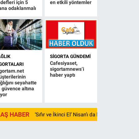
defleri için 5
en etkili yöntemler
ana odaklanmalı
AĞLIK
SIGORTA GÜNDEMI
Cafesiyaset,
IGORTALARI
sigortamnews’i
gortam.net
haber yaptı
şterilerinin
ğlığını seyahatte
 güvence altına
ıyor
LAŞ HABER
‘Sıfır ve İkinci El’ Nisan’ı da kayıpla kapadı