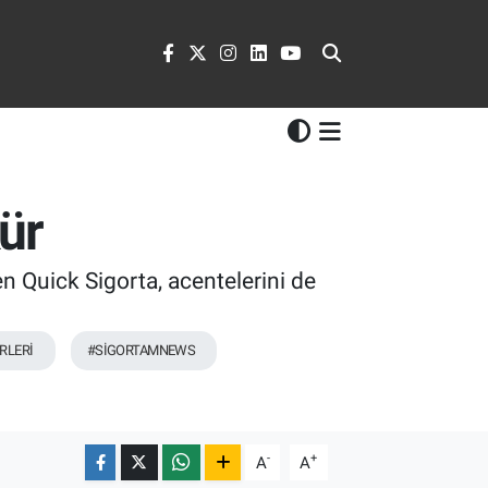
ür
n Quick Sigorta, acentelerini de
RLERİ
#SİGORTAMNEWS
-
+
A
A