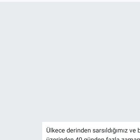
Ülkece derinden sarsıldığımız ve 
üzerinden 40 günden fazla zaman g