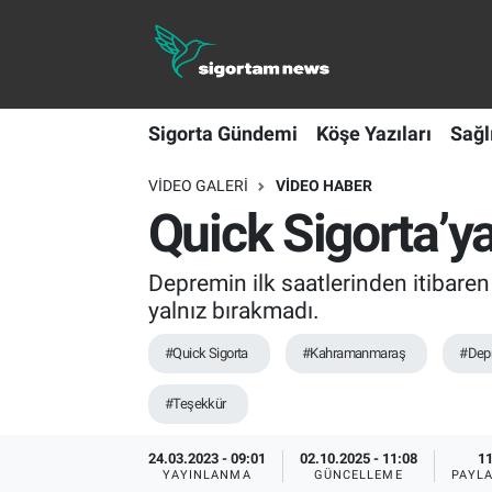
Sigorta Gündemi
Sigorta Gündemi
Köşe Yazıları
Sağl
Köşe Yazıları
VIDEO GALERI
VIDEO HABER
Sağlık Sigortaları
Quick Sigorta’y
Sporun Sigortası
Depremin ilk saatlerinden itibare
Ekonomi
yalnız bırakmadı.
#Quick Sigorta
#Kahramanmaraş
#Dep
#Teşekkür
24.03.2023 - 09:01
02.10.2025 - 11:08
1
YAYINLANMA
GÜNCELLEME
PAYL