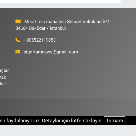
Murat reis mahallesi Şetaret sokak no:3/4
34664 Üsküdar / İstanbul
+905522119853
sigortamnews@gmail.com
içbir
ynak
ail
n faydalanıyoruz. Detaylar için lütfen tıklayın.
Tamam