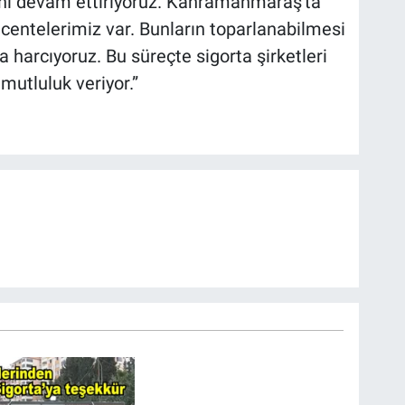
arını devam ettiriyoruz. Kahramanmaraş'ta
acentelerimiz var. Bunların toparlanabilmesi
a harcıyoruz. Bu süreçte sigorta şirketleri
 mutluluk veriyor.”