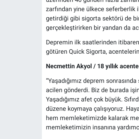
zarfından yine ülkece seferberlik i
getirdiği gibi sigorta sektörü de b
gerçekleştirirken bir yandan da ac
Depremin ilk saatlerinden itibar
götüren Quick Sigorta, acentelerin
Necmettin Akyol / 18 yıllık acen
“Yaşadığımız deprem sonrasında s
acilen gönderdi. Biz de burada iş
Yaşadığımız afet çok büyük. Sıfır
düzene koymaya çalışıyoruz. Haya
hem memleketimizde kalarak mem
memleketimizin insanına yardımcı 