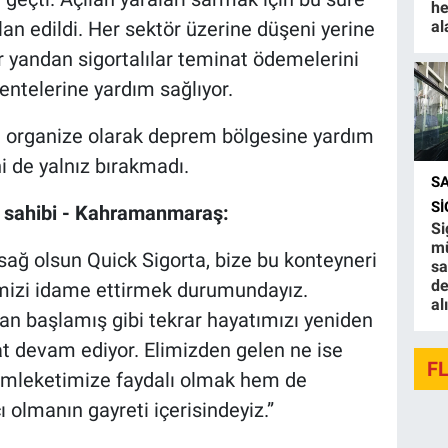
he
al
lan edildi. Her sektör üzerine düşeni yerine
ir yandan sigortalılar teminat ödemelerini
entelerine yardım sağlıyor.
en organize olarak deprem bölgesine yardım
i de yalnız bırakmadı.
S
S
te sahibi - Kahramanmaraş:
Si
mü
ağ olsun Quick Sigorta, bize bu konteyneri
sa
de
imizi idame ettirmek durumundayız.
al
dan başlamış gibi tekrar hayatımızı yeniden
t devam ediyor. Elimizden gelen ne ise
F
leketimize faydalı olmak hem de
olmanın gayreti içerisindeyiz.”