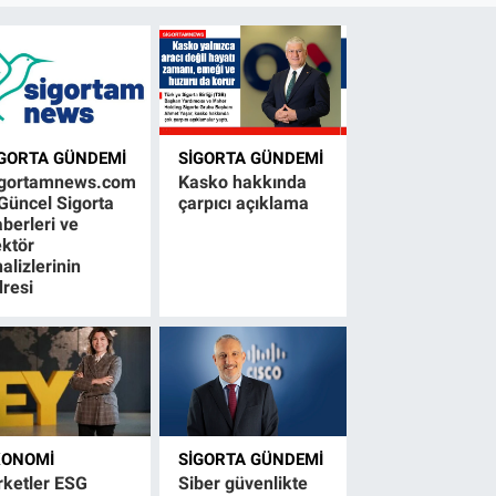
IGORTA GÜNDEMI
SIGORTA GÜNDEMI
igortamnews.com
Kasko hakkında
Güncel Sigorta
çarpıcı açıklama
berleri ve
ktör
alizlerinin
resi
KONOMI
SIGORTA GÜNDEMI
rketler ESG
Siber güvenlikte