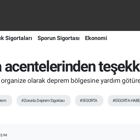
ık Sigortaları
Sporun Sigortası
Ekonomi
a acentelerinden teşekk
n organize olarak deprem bölgesine yardım götüre
rem
#Zorunlu Deprem Sigortası
#SİGORTA
#SİGORTA HABE
1
AŞIM