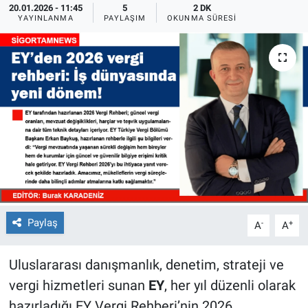
20.01.2026 - 11:45
5
2 DK
YAYINLANMA
PAYLAŞIM
OKUNMA SÜRESI
Paylaş
-
+
A
A
Uluslararası danışmanlık, denetim, strateji ve
vergi hizmetleri sunan
EY
, her yıl düzenli olarak
hazırladığı EY Vergi Rehberi’nin 2026