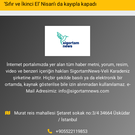
‘Sıfır ve İkinci El’ Nisan’ı da kayıpla kapadı
İnternet portalımızda yer alan tüm haber metni, yorum, resim,
video ve benzeri içeriğin hakları SigortamNews-Veli Karadeniz
şirketine aittir. Hiçbir şekilde basılı ya da elektronik bir
ortamda, kaynak gösterilse bile izin alınmadan kullanılamaz. e-
Mail Adresimiz:
info@sigortamnews.com
Murat reis mahallesi Şetaret sokak no:3/4 34664 Üsküdar
/ İstanbul
+905522119853