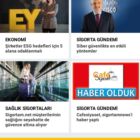
EKONOMI
SIGORTA GÜNDEMI
Şirketler ESG hedefleri için 5
Siber güvenlikte en etkili
alana odaklanmalı
yöntemler
SAĞLIK SIGORTALARI
SIGORTA GÜNDEMI
Sigortam.net müşterilerinin
Cafesiyaset, sigortamnews’i
sağlığını seyahatte de
haber yaptı
güvence altına alıyor