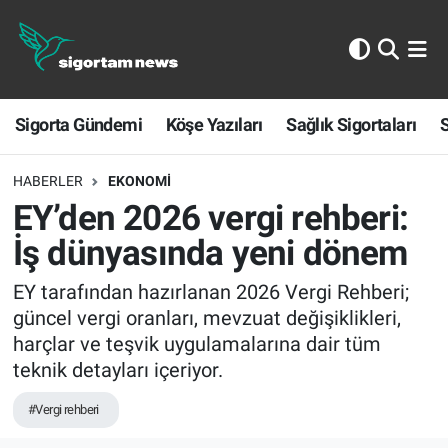
Sigorta Gündemi
Sigorta Gündemi
Köşe Yazıları
Sağlık Sigortaları
S
Köşe Yazıları
Sağlık Sigortaları
HABERLER
EKONOMI
EY’den 2026 vergi rehberi:
Sporun Sigortası
İş dünyasında yeni dönem
Ekonomi
EY tarafından hazırlanan 2026 Vergi Rehberi;
güncel vergi oranları, mevzuat değişiklikleri,
harçlar ve teşvik uygulamalarına dair tüm
teknik detayları içeriyor.
#Vergi rehberi