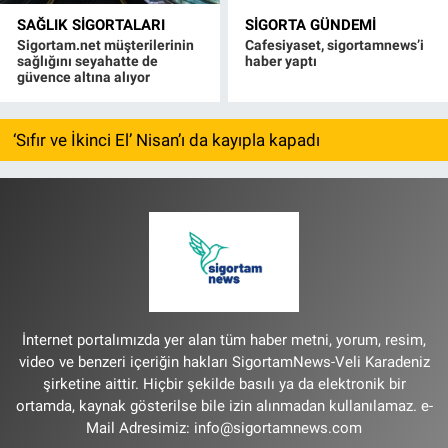
SAĞLIK SIGORTALARI
SIGORTA GÜNDEMI
Sigortam.net müşterilerinin
Cafesiyaset, sigortamnews’i
sağlığını seyahatte de
haber yaptı
güvence altına alıyor
‘Sıfır ve İkinci El’ Nisan’ı da kayıpla kapadı
İnternet portalımızda yer alan tüm haber metni, yorum, resim,
video ve benzeri içeriğin hakları SigortamNews-Veli Karadeniz
şirketine aittir. Hiçbir şekilde basılı ya da elektronik bir
ortamda, kaynak gösterilse bile izin alınmadan kullanılamaz. e-
Mail Adresimiz:
info@sigortamnews.com