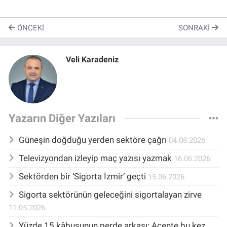
ÖNCEKI
SONRAKI
Veli Karadeniz
Yazarın Diğer Yazıları
Güneşin doğduğu yerden sektöre çağrı
04.08.2026
Televizyondan izleyip maç yazısı yazmak
16.06.2026
Sektörden bir ‘Sigorta İzmir’ geçti
15.06.2026
Sigorta sektörünün geleceğini sigortalayan zirve
11.05.2026
Yüzde 15 kâbusunun perde arkası: Acente bu kez