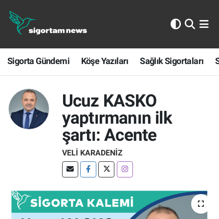
Sigorta Gündemi
Sigorta Gündemi
Köşe Yazıları
Sağlık Sigortaları
S
Köşe Yazıları
Sağlık Sigortaları
Ucuz KASKO
Sporun Sigortası
yaptırmanın ilk
şartı: Acente
Ekonomi
VELI KARADENIZ