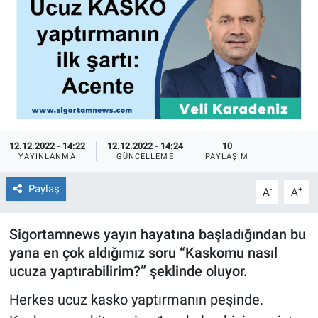
12.12.2022 - 14:22
12.12.2022 - 14:24
10
YAYINLANMA
GÜNCELLEME
PAYLAŞIM
Paylaş
-
+
A
A
Sigortamnews yayın hayatına başladığından bu
yana en çok aldığımız soru “Kaskomu nasıl
ucuza yaptırabilirim?” şeklinde oluyor.
Herkes ucuz kasko yaptırmanın peşinde.