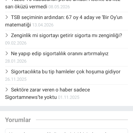
sarı öküzü vermedi
08.05.2026
TSB seçiminin ardından: 67 oy 4 aday ve ‘Bir Oy’un
matematiği
13.04.2026
Zenginlik mi sigortayı getirir sigorta mı zenginliği?
09.02.2026
Ne yapıp edip sigortalılık oranını artırmalıyız
28.01.2026
Sigortacılıkta bu tip hamleler çok hoşuma gidiyor
26.11.2025
Sektöre zarar veren o haber sadece
Sigortamnews’te yoktu
01.11.2025
Yorumlar