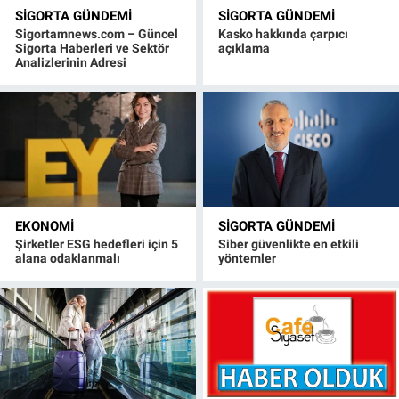
SIGORTA GÜNDEMI
SIGORTA GÜNDEMI
Sigortamnews.com – Güncel
Kasko hakkında çarpıcı
Sigorta Haberleri ve Sektör
açıklama
Analizlerinin Adresi
EKONOMI
SIGORTA GÜNDEMI
Şirketler ESG hedefleri için 5
Siber güvenlikte en etkili
alana odaklanmalı
yöntemler